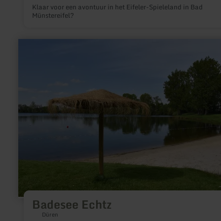
Klaar voor een avontuur in het Eifeler-Spieleland in Bad
Münstereifel?
meer
informatie
over:
Badesee
Echtz
Badesee Echtz
Düren