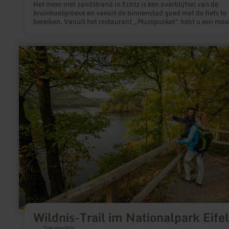
Het meer met zandstrand in Echtz is een overblijfsel van de
bruinkoolgroeve en vanuit de binnenstad goed met de fiets te
bereiken. Vanuit het restaurant „Muzepuckel“ hebt u een moo
uitzicht en op de riante zonneweide een echt vakantiegevoel.
het meer kunt u waterfietsen lenen. Eveneens geschikt is het 
van Echtz voor duiksporters en vissers.
meer
informatie
over:
Wildnis-
Trail
im
Nationalpark
Eifel
Wildnis-Trail im Nationalpark Eifel
Simmerath