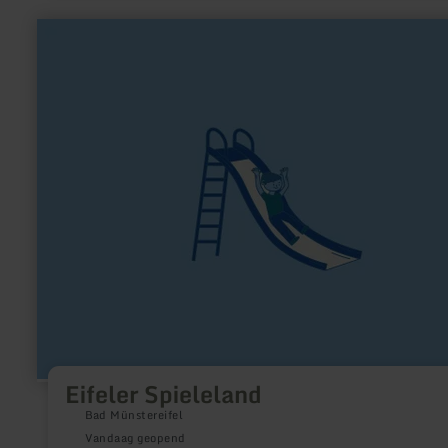
West-Europa is hier gehuisvest.
meer
informatie
over:
Eifeler
Spieleland
Eifeler Spieleland
Bad Münstereifel
Vandaag geopend