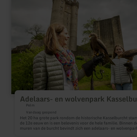
informatie
over:
Adelaars-
en
wolvenpark
Kasselburg
Adelaars- en wolvenpark Kasselbu
Pelm
Vandaag geopend
Het 20 ha grote park rondom de historische Kasselburcht stam
de 12e eeuw en is een belevenis voor de hele familie. Binnen d
muren van de burcht bevindt zich een adelaars- en wolvenpar
met een veelvoud aan roofvogels en de grootste roedel wolve