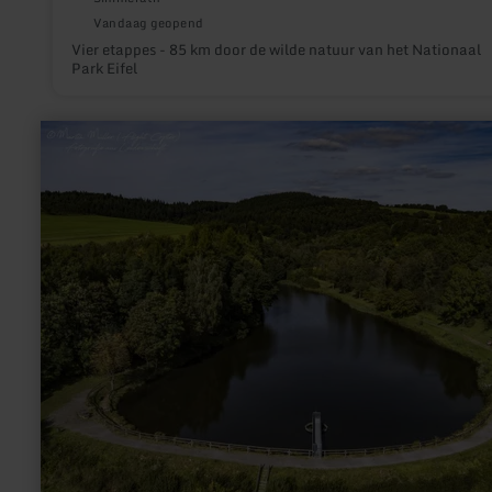
Vandaag geopend
Vier etappes - 85 km door de wilde natuur van het Nationaal
Park Eifel
meer
informatie
over:
Vissen
-
Gerolstein
Stuwmeer