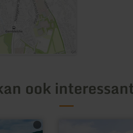
kan ook interessant
meer
informatie
over: