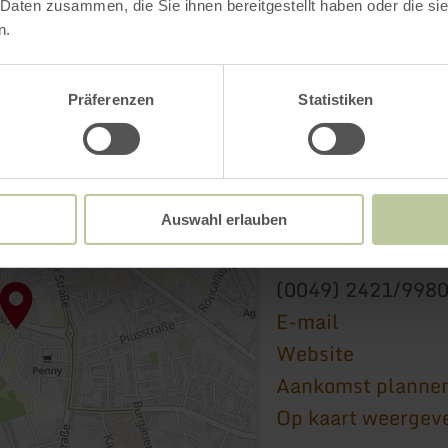
 Daten zusammen, die Sie ihnen bereitgestellt haben oder die s
n.
Präferenzen
Statistiken
Hallenbad Rurbad
Nippesstraße 6
Auswahl erlauben
52349 Düren
(0049) 2421/998
E-mail
Website
Aankomst planne
Op kaart weergev