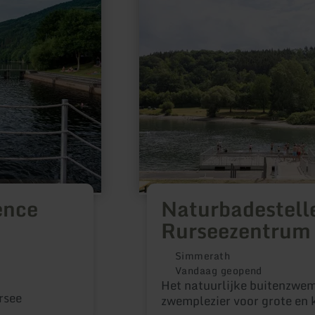
Naturbadestelle
am
Rurseezentrum
ence
Naturbadestell
Rurseezentrum
Simmerath
Vandaag geopend
Het natuurlijke buitenzwe
rsee
zwemplezier voor grote en 