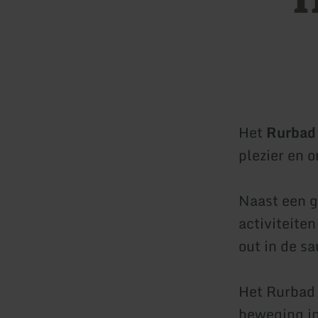
Het
Rurbad
plezier en 
Naast een g
activiteiten
out in de s
Het Rurbad 
beweging i