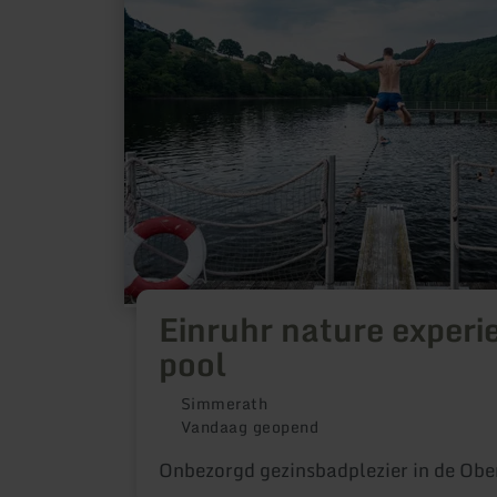
Einruhr
nature
experience
pool
Einruhr nature experi
pool
Simmerath
Vandaag geopend
Onbezorgd gezinsbadplezier in de Obe