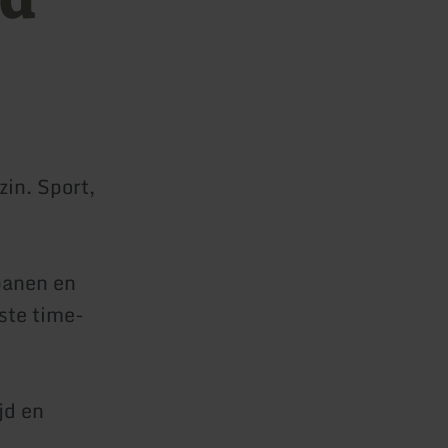
in. Sport,
banen en
ste time-
jd en