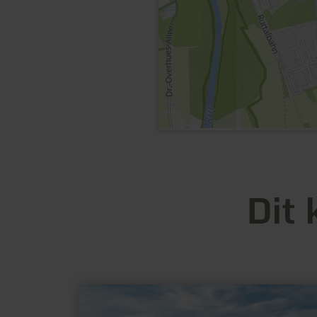
Dit 
meer
informatie
over: