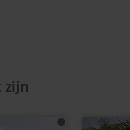
 zijn
meer
informatie
over: