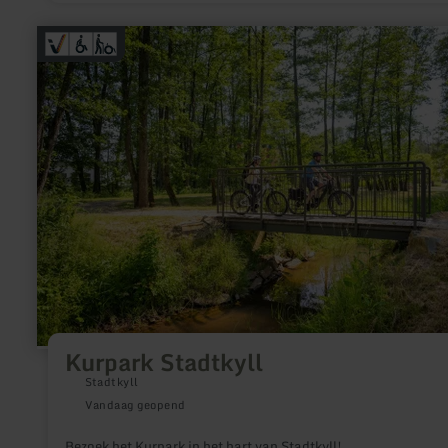
meer
informatie
over:
Kurpark
Stadtkyll
Kurpark Stadtkyll
Stadtkyll
Vandaag geopend
Bezoek het Kurpark in het hart van Stadtkyll!