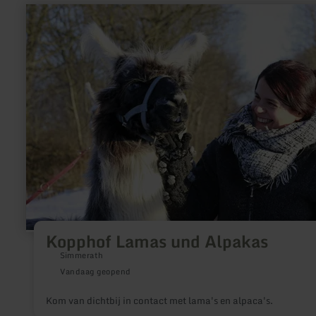
meer
informatie
over:
Kopphof
Lamas
und
Alpakas
Kopphof Lamas und Alpakas
Simmerath
Vandaag geopend
Kom van dichtbij in contact met lama's en alpaca's.