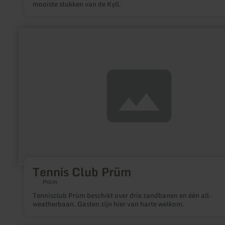
mooiste stukken van de Kyll.
meer
informatie
over:
Tennis
Club
Prüm
Tennis Club Prüm
Prüm
Tennisclub Prüm beschikt over drie zandbanen en één all-
weatherbaan. Gasten zijn hier van harte welkom.