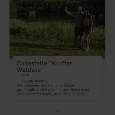
Badestelle "Krufter
Waldsee"
Kruft
Vandaag geopend
Het zwemmeer heeft een uitstekende
H
waterkwaliteit en is geschikt voor kinderen en
R
niet-zwemmers dankzij de zacht glooiende
R
zuidelijke oever.
1
/
7