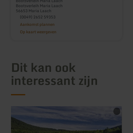
Bootsverleih Maria Laach
Bootsverleih Maria Laach
56653 Maria Laach
(0049) 2652 59353
Aankomst plannen
Op kaart weergeven
Dit kan ook
interessant zijn
meer
meer
informatie
inform
over:
over:
Badestelle
Riede
"Krufter
Walds
Waldsee"