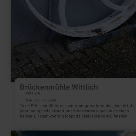
Brückenmühle Wittlich
Wittlich
Vandaag geopend
In de Brückenmühle, een voormalige watermolen, kon je tot e
paar jaar geleden traditionele bakwaren kopen in de eigen
bakkerij. Tegenwoordig loopt de belevenisroute Eifelsteig
Mühlenroute direct langs het voormalige molengebouw.
meer