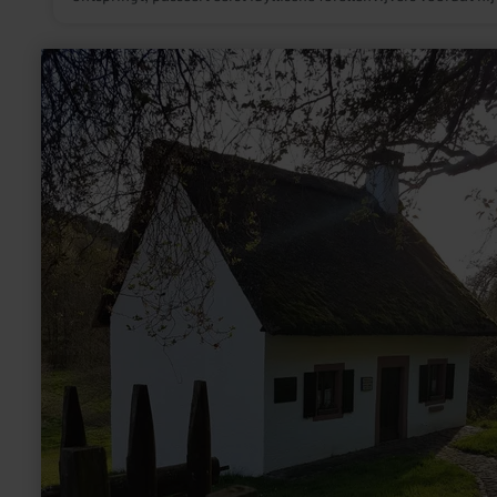
daarna enkele meters de diepte in stort en zich vervolgens wil
door vulkanische as naar de Brohlbach slingert.
meer
informatie
over:
Peter
Zirbes
Haus
Landscheid/Niederkail