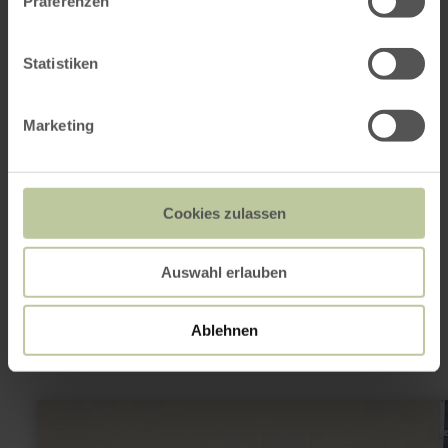
Präferenzen
Dauner Straße 22
53539 Kelberg
(0049)2692 87218
Statistiken
E-mail
Website
Aankomst plannen
Marketing
Op kaart weergeven
Cookies zulassen
Dit kan ook
Auswahl erlauben
interessant zijn
Ablehnen
meer
informatie
over: