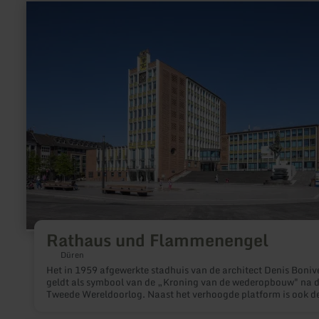
meer
informatie
over:
Rathaus
und
Flammenengel
Rathaus und Flammenengel
Düren
Het in 1959 afgewerkte stadhuis van de architect Denis Boniv
geldt als symbool van de „Kroning van de wederopbouw" na 
Tweede Wereldoorlog. Naast het verhoogde platform is ook d
beglazen erker aan de voormalige hoofdingang karakteristiek
de bouwwijze van de jaren ‘50.