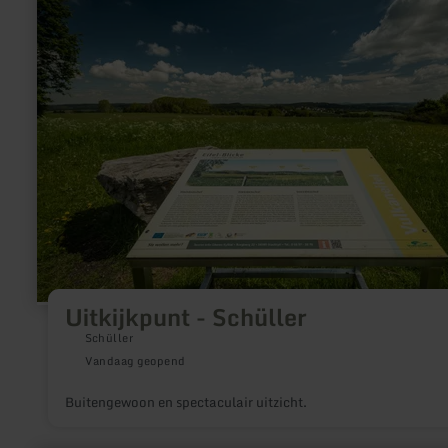
informatie
over:
Uitkijkpunt
-
Schüller
Uitkijkpunt - Schüller
Schüller
Vandaag geopend
Buitengewoon en spectaculair uitzicht.