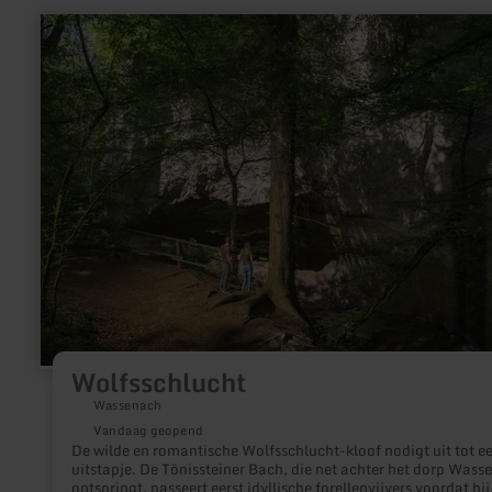
meer
informatie
over:
Wolfsschlucht
Wolfsschlucht
Wassenach
Vandaag geopend
De wilde en romantische Wolfsschlucht-kloof nodigt uit tot e
uitstapje. De Tönissteiner Bach, die net achter het dorp Wass
ontspringt, passeert eerst idyllische forellenvijvers voordat hij