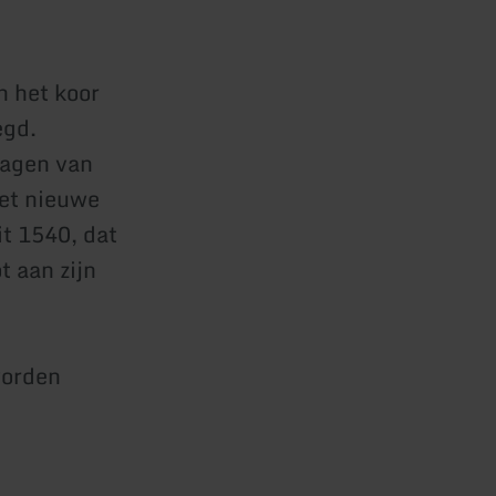
n het koor
egd.
lagen van
het nieuwe
it 1540, dat
t aan zijn
worden