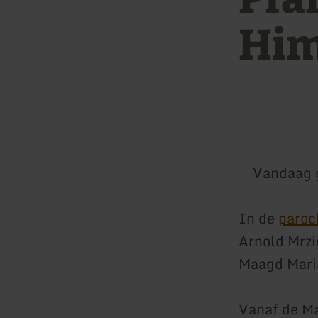
Him
Vandaag 
In de
paroc
Arnold Mrzi
Maagd Maria
Vanaf de Ma