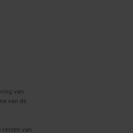
ering van
ame van de
 resten van