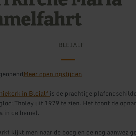
melfahrt
BLEIALF
geopend
Meer openingstijden
hiekerk in Bleialf
is de prachtige plafondschild
glod;Tholey uit 1979 te zien. Het toont de opn
 in de hemel.
rkt kijkt men naar de boog en de nog aanwezige