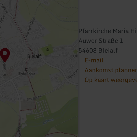
Pfarrkirche Maria H
Auwer Straße 1
54608 Bleialf
E-mail
Aankomst planne
Op kaart weergev