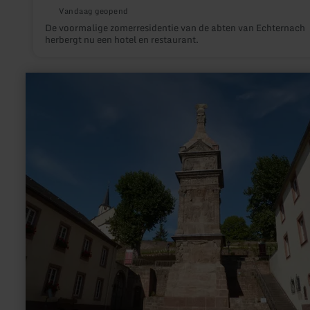
Vandaag geopend
De voormalige zomerresidentie van de abten van Echternach
herbergt nu een hotel en restaurant.
meer
informatie
over:
Igeler
Säule,
Igel
bij
Trier
(UNESCO-
werelderfgoed)