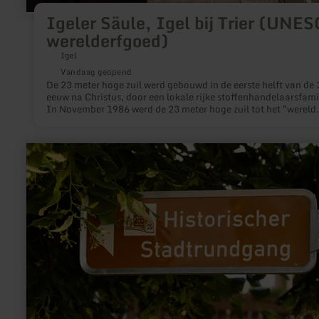
Igeler Säule, Igel bij Trier (UNE
werelderfgoed)
Igel
Vandaag geopend
De 23 meter hoge zuil werd gebouwd in de eerste helft van de 
eeuw na Christus, door een lokale rijke stoffenhandelaarsfamil
In November 1986 werd de 23 meter hoge zuil tot het "wereld
culturele erfgoed" verklaart, omdat het de best bewaarde
Grafsteen ten noorden van de Alpen is.
meer
informatie
over:
Stadtrundgang
Münstermaifeld