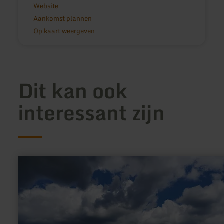
Website
Aankomst plannen
Op kaart weergeven
Dit kan ook
interessant zijn
meer
informatie
over:
Panoramisch
uitzicht
|
Dörferblick