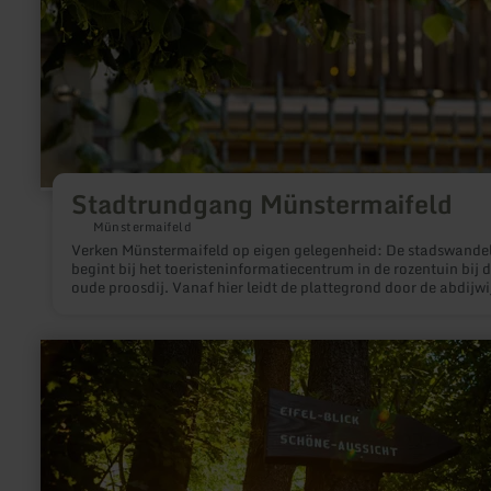
Stadtrundgang Münstermaifeld
Münstermaifeld
Verken Münstermaifeld op eigen gelegenheid: De stadswande
begint bij het toeristeninformatiecentrum in de rozentuin bij 
oude proosdij. Vanaf hier leidt de plattegrond door de abdijwi
langs bezienswaardige huizen
meer
informatie
over:
Eifel-
Blick
"Schöne
Aussicht"