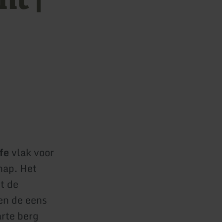
ife
vlak voor
hap. Het
t de
en de eens
rte berg