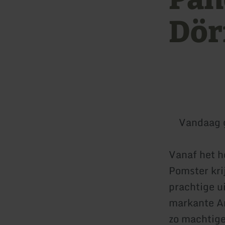
Dör
Vandaag 
Vanaf het h
Pomster krij
prachtige u
markante Ar
zo machtige