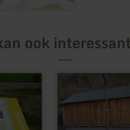
kan ook interessant
meer
informatie
over:
Gefrierhaus
Lüxem