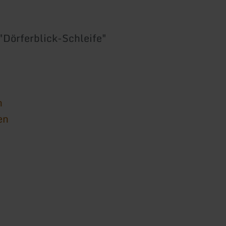
"Dörferblick-Schleife"
n
en