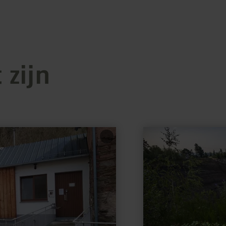
 zijn
meer
informatie
over:
Eppelsberg