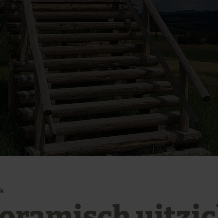
ck
oramisch uitzich