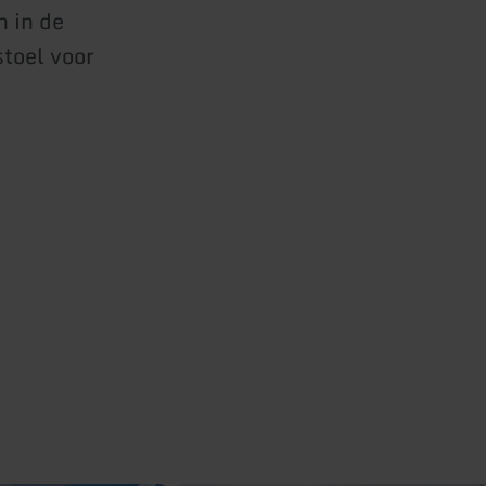
n in de
stoel voor