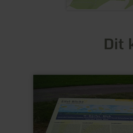
Dit 
meer
informatie
over:
Eifel
Blick
Leudersdorf