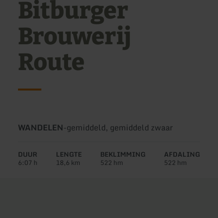
Bitburger
Brouwerij
Route
Soort
Moeilijkheidsgraad:
WANDELEN
-
gemiddeld, gemiddeld zwaar
tour:
DUUR
LENGTE
BEKLIMMING
AFDALING
6:07 h
18,6 km
522 hm
522 hm