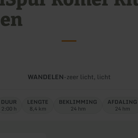
en
Soort
Moeilijkheidsgraad:
WANDELEN
-
zeer licht, licht
tour:
DUUR
LENGTE
BEKLIMMING
AFDALING
2:00 h
8,4 km
24 hm
24 hm