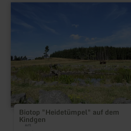
meer
informatie
over:
Biotop
"Heidetümpel"
auf
dem
Kindgen
Biotop "Heidetümpel" auf dem
Kindgen
Arft