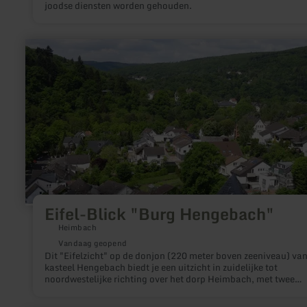
joodse diensten worden gehouden.
meer
informatie
over:
Eifel-
Blick
"Burg
Hengebach"
Eifel-Blick "Burg Hengebach"
Heimbach
Vandaag geopend
Dit "Eifelzicht" op de donjon (220 meter boven zeeniveau) va
kasteel Hengebach biedt je een uitzicht in zuidelijke tot
noordwestelijke richting over het dorp Heimbach, met twee
kerngebieden van het Nationaal Park Eifel in het gezichtsveld