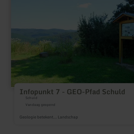
7
-
GEO-
Pfad
Schuld
Infopunkt 7 - GEO-Pfad Schuld
Schuld
Vandaag geopend
Geologie betekent... Landschap