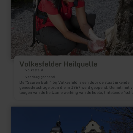
Volkesfelder Heilquelle
Volkesfeld
Vandaag geopend
De "Sauren Buhr" bij Volkesfeld is een door de staat erkende
geneeskrachtige bron die in 1967 werd geopend. Geniet met v
teugen van de heilzame werking van de koele, tintelende "sch
uit de vulkanische diepten van de Oost-Eifel!
meer
informatie
over:
St.
Dionysius