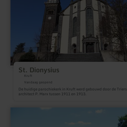
St. Dionysius
Kruft
Vandaag geopend
De huidige parochiekerk in Kruft werd gebouwd door de Triers
architect P. Marx tussen 1911 en 1913.
meer
informatie
over:
Infopunkt