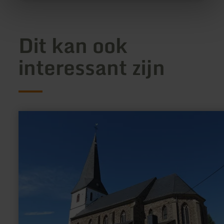
Dit kan ook
interessant zijn
meer
informatie
over:
Katholische
Pfarrkirche
St.
Michael