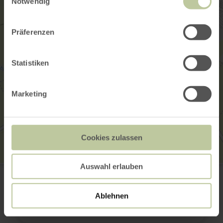
Notwendig
Präferenzen
Statistiken
Marketing
Cookies zulassen
Auswahl erlauben
Ehemalige Synagoge
Severusstraße
56294 Münstermaifeld
Aankomst plannen
Ablehnen
Op kaart weergeven