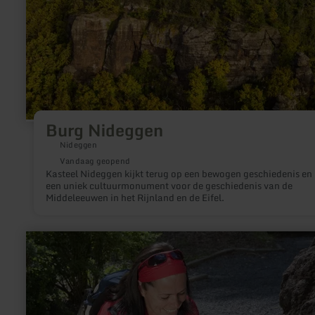
Burg Nideggen
Nideggen
Vandaag geopend
Kasteel Nideggen kijkt terug op een bewogen geschiedenis en 
een uniek cultuurmonument voor de geschiedenis van de
Middeleeuwen in het Rijnland en de Eifel.
meer
informatie
over:
Volkesfelder
Heilquelle