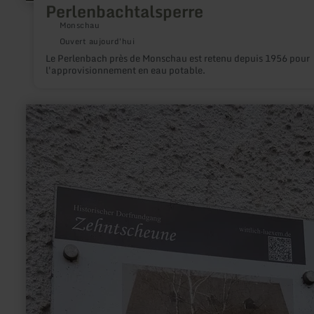
Perlenbachtalsperre
Monschau
Ouvert aujourd'hui
Le Perlenbach près de Monschau est retenu depuis 1956 pour
l'approvisionnement en eau potable.
en
savoir
plus
sur
:
Zehntscheune
Lüxem