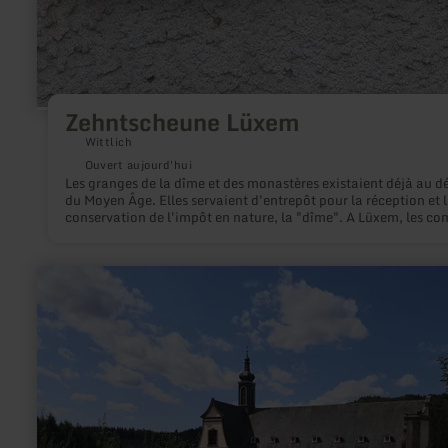
Zehntscheune Lüxem
Wittlich
Ouvert aujourd'hui
Les granges de la dîme et des monastères existaient déjà au d
du Moyen Âge. Elles servaient d'entrepôt pour la réception et 
conservation de l'impôt en nature, la "dîme". A Lüxem, les comtes
de Manderscheid, entre autres, agissaient en tant que baillis 
l'abbaye de St. Maximin à Trèves et percevaient la dîme pour l
moines.
en
savoir
plus
sur
:
Abbaye
Himmerod