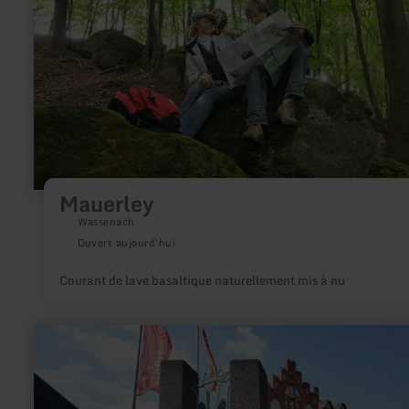
Mauerley
Wassenach
Ouvert aujourd'hui
Courant de lave basaltique naturellement mis à nu
en
savoir
plus
sur
:
Adenauer