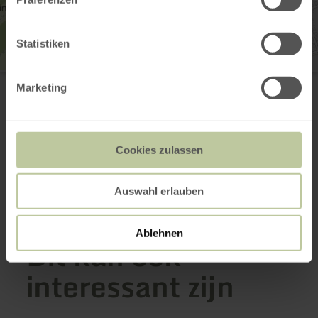
Statistiken
Tourist-Information Wittlich Stadt & Land
Marketing
Marktplatz / Neustraße 2
54516 Wittlich
0049 6571 146624
E-mail
Cookies zulassen
Aankomst plannen
Op kaart weergeven
Auswahl erlauben
Ablehnen
Dit kan ook
interessant zijn