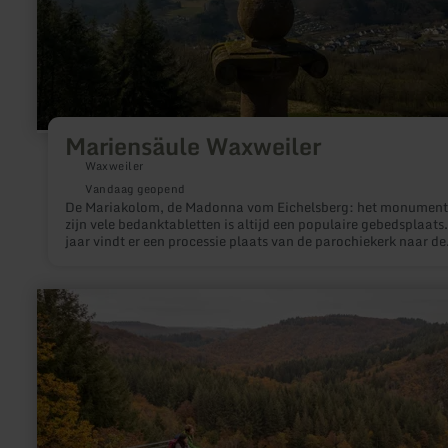
Mariensäule Waxweiler
Waxweiler
Vandaag geopend
De Mariakolom, de Madonna vom Eichelsberg: het monument
zijn vele bedanktabletten is altijd een populaire gebedsplaats.
jaar vindt er een processie plaats van de parochiekerk naar de
Mariakolom op een zelfgemaakte zondag.
meer
informatie
over:
Aussichtsplattform
am
Burgberg