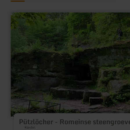
meer
informatie
over:
Pützlöcher
-
Romeinse
steengroeve
Pützlöcher - Romeinse steengroev
Kordel