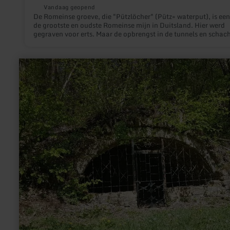
Vandaag geopend
De Romeinse groeve, die "Pützlöcher" (Pütz= waterput), is ee
de grootste en oudste Romeinse mijn in Duitsland. Hier werd
gegraven voor erts. Maar de opbrengst in de tunnels en schac
leek, relatief gezien, te klein, dus na een paar jaar werd de mij
opgegegven ten gunste van een steengroeve. Talrijke loopgra
gaten, ter afsplijten van voorbewerkt steenblokken, laten een
meer
veelheid aan steengroeven-activiteiten vermoeden.
informatie
over:
Gerberhäuschen
Heidweiler