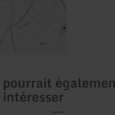
 pourrait égalemen
 intéresser