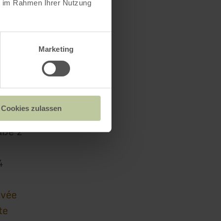
ie im Rahmen Ihrer Nutzung
Marketing
Cookies zulassen
 Wittlich Stadt & Land
aße 2
4
ivée
te