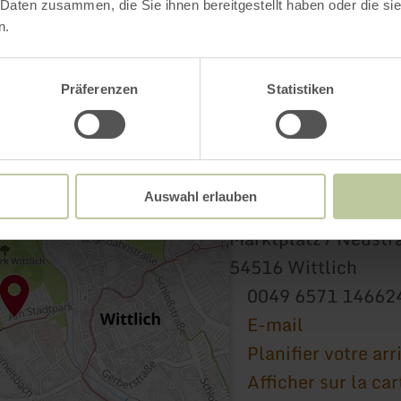
 Daten zusammen, die Sie ihnen bereitgestellt haben oder die s
n.
Präferenzen
Statistiken
Auswahl erlauben
Tourist-Information
Marktplatz / Neustr
54516 Wittlich
0049 6571 14662
E-mail
Planifier votre arr
Afficher sur la car