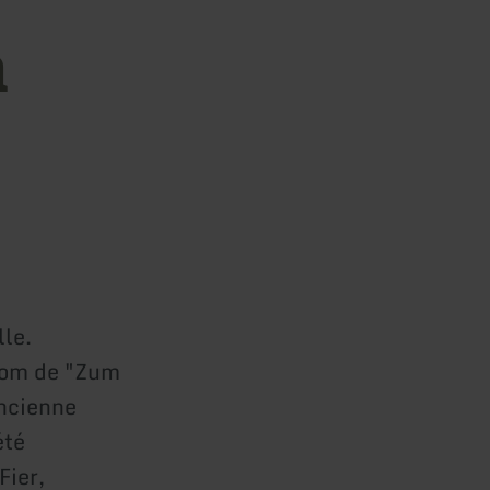
h
lle.
 nom de "Zum
ancienne
été
Fier,