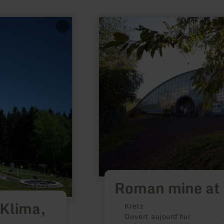
en
savoir
plus
sur
:
Roman
mine
at
Meurin
Roman mine at
 Klima,
Kretz
Ouvert aujourd'hui