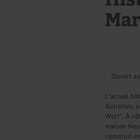
Mar
Ouvert au
L'actuel hôt
Autrefois, 
Wolf". À cô
maison Neue
construit en