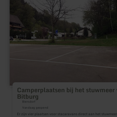
over:
Camperplaatsen
bij
het
stuwmeer
van
Bitburg
Camperplaatsen bij het stuwmeer
Bitburg
Biersdorf
Vandaag geopend
Er zijn vier plaatsen voor stacaravans direct aan het stuwmeer