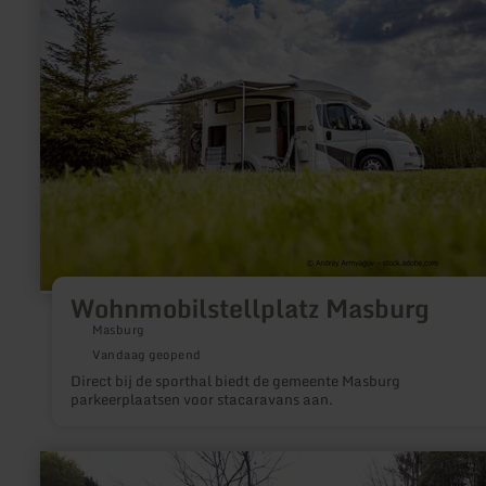
Wohnmobilstellplatz
Masburg
Wohnmobilstellplatz Masburg
Masburg
Vandaag geopend
Direct bij de sporthal biedt de gemeente Masburg
parkeerplaatsen voor stacaravans aan.
meer
informatie