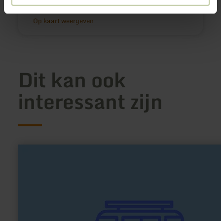
Aankomst plannen
Op kaart weergeven
Dit kan ook
interessant zijn
meer
informatie
over:
Wohnmobilhafen
am
Nationalpark
Eifel