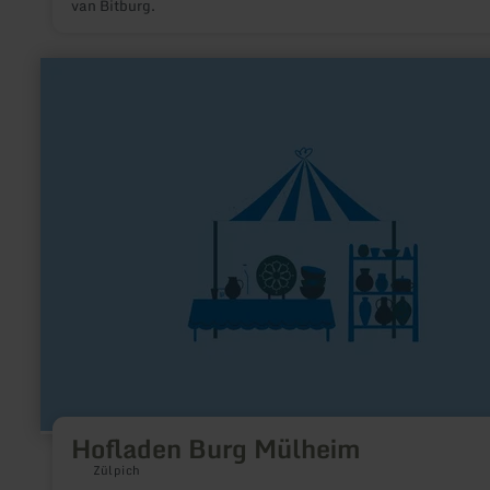
van Bitburg.
meer
informatie
over:
Hofladen
Burg
Mülheim
Hofladen Burg Mülheim
Zülpich