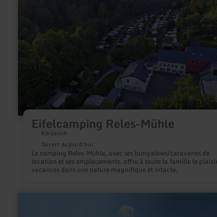
sur
:
Eifelcamping
Reles-
Mühle
Eifelcamping Reles-Mühle
Körperich
Ouvert aujourd'hui
Le camping Reles-Mühle, avec ses bungalows/caravanes de
location et ses emplacements, offre à toute la famille le plaisi
vacances dans une nature magnifique et intacte.
en
savoir
plus