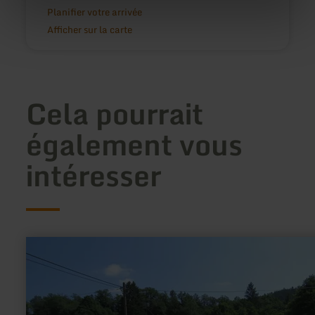
Planifier votre arrivée
Afficher sur la carte
Cela pourrait
également vous
intéresser
en
savoir
plus
sur
:
Wanderparkplatz
Hammer