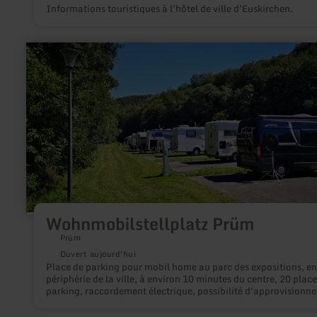
Informations touristiques à l'hôtel de ville d'Euskirchen.
en
savoir
plus
sur
:
Wohnmobilstellplatz
Prüm
Wohnmobilstellplatz Prüm
Prüm
Ouvert aujourd'hui
Place de parking pour mobil home au parc des expositions, en
périphérie de la ville, à environ 10 minutes du centre, 20 places de
parking, raccordement électrique, possibilité d'approvisionn
et d'élimination, éclairage, chiens admis, WLAN, payant