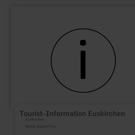
en
savoir
plus
sur
:
Tourist-
Information
Euskirchen
Tourist-Information Euskirchen
Euskirchen
fermé aujourd'hui