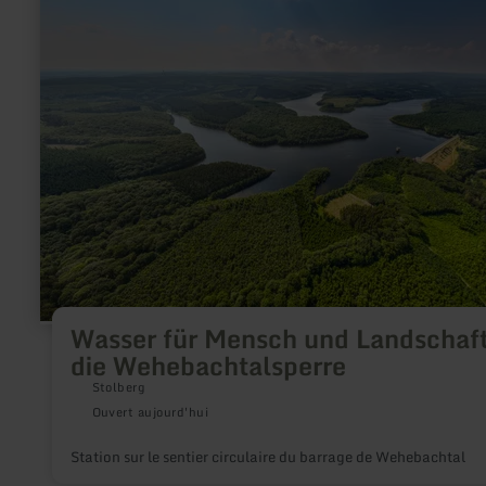
sur
:
Wasser
für
Mensch
und
Landschaft
–
die
Wehebachtalsperre
Wasser für Mensch und Landschaft
die Wehebachtalsperre
Stolberg
Ouvert aujourd'hui
Station sur le sentier circulaire du barrage de Wehebachtal