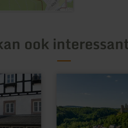
kan ook interessant
meer
informatie
over:
Wohnmobilstellplatz
Schönecken