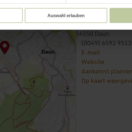
innogy E-bike Lades
Auswahl erlauben
Abt-Richard-Str. 15
54550 Daun
(0049) 6592 951
E-mail
Website
Aankomst planne
Op kaart weergev