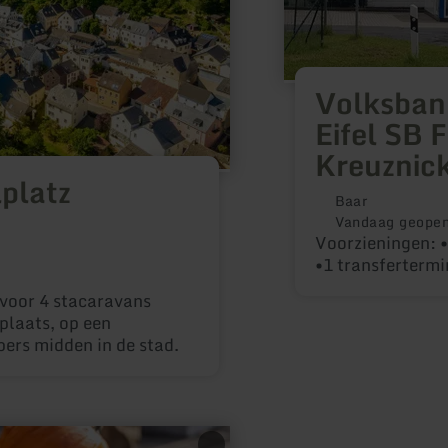
Kreuznick
Volksban
Eifel SB F
Kreuznic
platz
Baar
Vandaag geope
Voorzieningen: 
•1 transfertermi
voor 4 stacaravans
plaats, op een
ers midden in de stad.