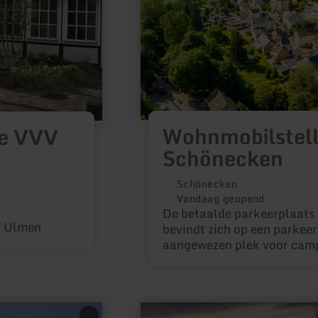
Wohnmobilstell
ie VVV
Schönecken
Schönecken
Vandaag geopend
De betaalde parkeerplaats 
VV Ulmen
bevindt zich op een parkeer
aangewezen plek voor camp
meer