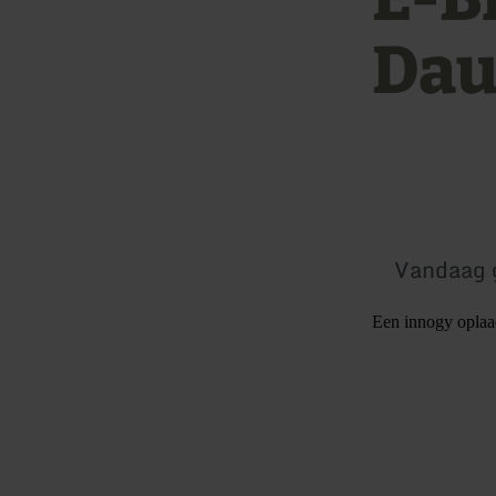
Da
Vandaag 
Een innogy oplaad