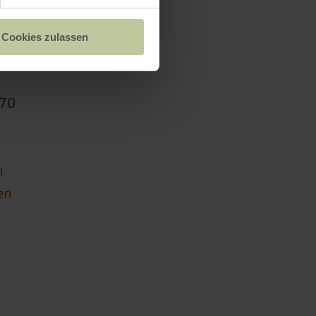
äule
Cookies zulassen
370
n
en