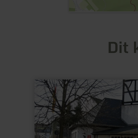
Dit 
meer
informatie
over:
Toeristische
informatie
VVV
Ulmen