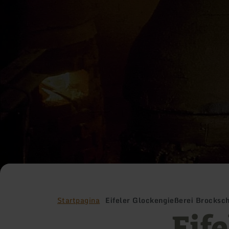
Startpagina
Eifeler Glockengießerei Brocksc
Eife