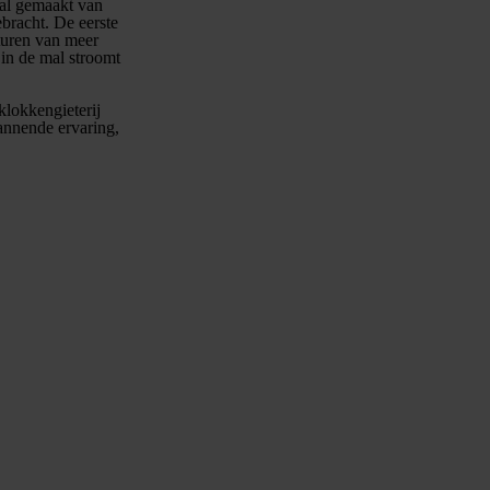
mal gemaakt van
bracht. De eerste
aturen van meer
in de mal stroomt
klokkengieterij
annende ervaring,