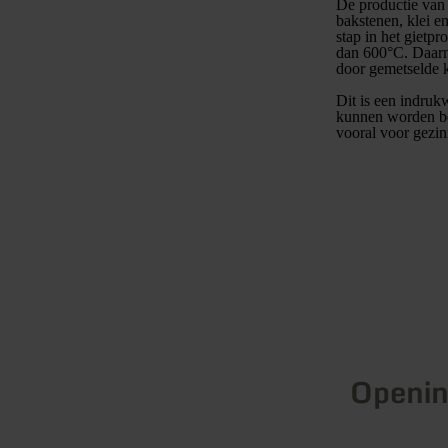
De productie van 
bakstenen, klei e
stap in het gietp
dan 600°C. Daarna
door gemetselde k
Dit is een indruk
kunnen worden be
vooral voor gezin
Openin