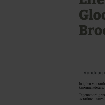
Glo
Bro
Vandaag 
In tijden van oor
kanonnengieters.
Tegenwoordig werk
assortiment omvat