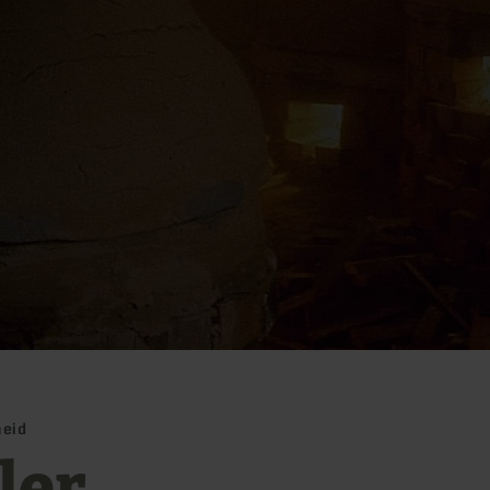
heid
ler