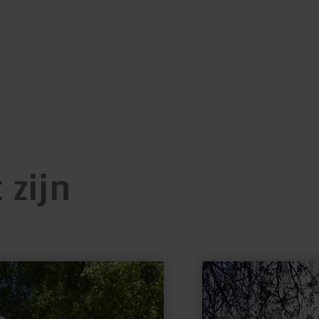
 zijn
meer
informatie
over:
Peter
Zirbes