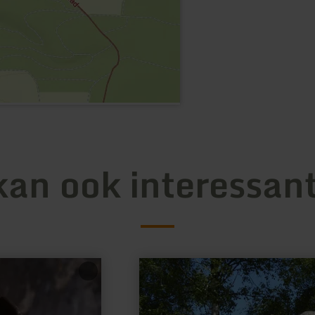
kan ook interessant
meer
informatie
over:
Weißenseifen
Künstlersiedlung