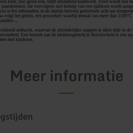
een klok, hoe groot ook, blijft uitsluitend handwerk. Eerst wordt een 
n paardenmest, die vervolgens met behulp van een sjabloon wordt aange
roces is het uitbranden; in de matrijs heersen gedurende acht uur temper
 volgt het gieten, een procedure waarbij metaal van meer dan 1100°C 
analen....
wekkend ambacht, waarvan de afzonderlijke stappen te allen tijde in de 
wonderd. Een bezoek aan de klokkengieterij in Brockscheid is een sp
nen met kinderen.
Meer informatie
gstijden