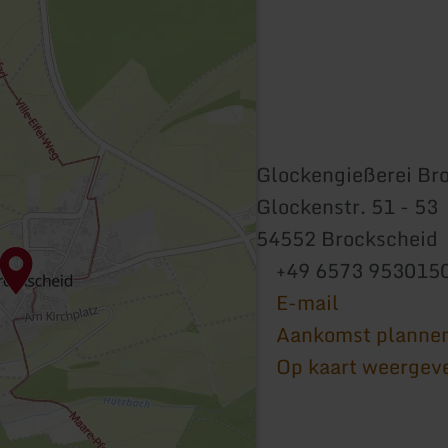
Glockengießerei Br
Glockenstr. 51 - 53
54552 Brockscheid
+49 6573 953015
E-mail
Aankomst planne
Op kaart weergev