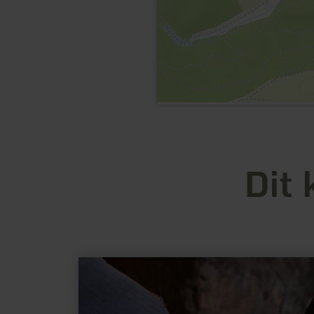
Dit 
meer
informatie
over:
Smederij
Knauf