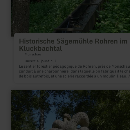
Historische Sägemühle Rohren im
Kluckbachtal
Monschau
Ouvert aujourd'hui
Le sentier forestier pédagogique de Rohren, près de Monschau
conduit à une charbonnière, dans laquelle on fabriquait le c
de bois autrefois, et une scierie raccordée à un moulin à eau. 
l’intérieur sont exposés des instruments et machines-outils
historiques.
en
savoir
plus
sur
:
Weißenseifen
Künstlersiedlung