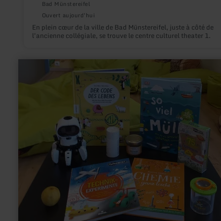
Bad Münstereifel
Ouvert aujourd'hui
En plein cœur de la ville de Bad Münstereifel, juste à côté de
l'ancienne collégiale, se trouve le centre culturel theater 1.
en
savoir
plus
sur
:
Zentralbücherei
Prüm