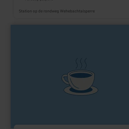
Station op de rondweg Wehebachtalsperre
meer
informatie
over:
Dreifachwerk
Cafe