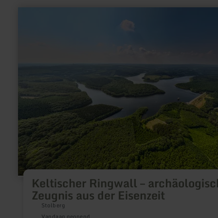
meer
informatie
over:
Keltischer
Ringwall
–
archäologisches
Zeugnis
aus
der
Eisenzeit
Keltischer Ringwall – archäologisc
Zeugnis aus der Eisenzeit
Stolberg
Vandaag geopend