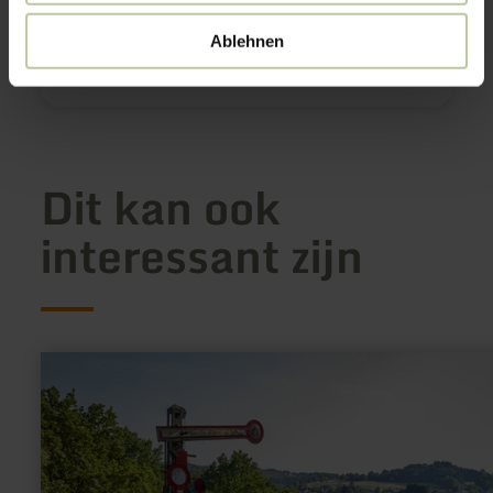
Neuerburger Straße 6
54669 Bollendorf
Ablehnen
Aankomst plannen
Op kaart weergeven
Dit kan ook
interessant zijn
meer
informatie
over:
rustplaats
Ahr-
Radweg
&amp;
Ahrtalweg