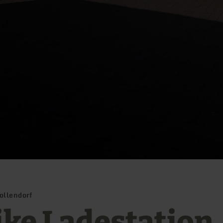
ollendorf
ike Ladestation