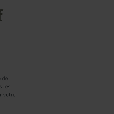
f
e de
s les
r votre