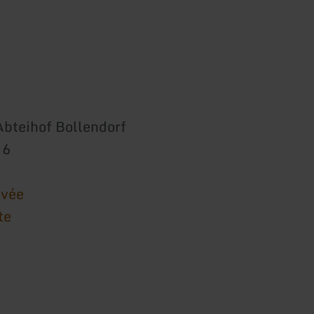
Abteihof Bollendorf
 6
ivée
te