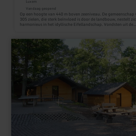
Luxem
Vandaag geopend
Op een hoogte van 440 m boven zeeniveau. De gemeenschap 
305 zielen, die sterk beïnvloed is door de landbouw, nestelt zi
harmonieus in het idyllische Eifellandschap. Vondsten uit de
Romeinse tijd suggereren een nederzetting in de oudheid en
tegenwoordig biedt de gemeenschap een hoge recreatieve wa
voor bewoners en gasten.
meer
informatie
over:
Waldjugendcamp
(boskamp)
-
Stadtkyll