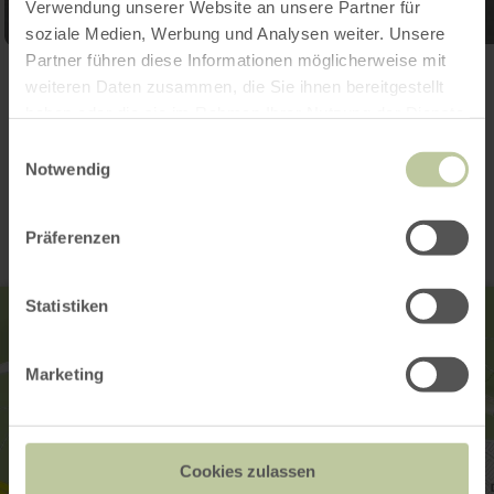
Verwendung unserer Website an unsere Partner für
soziale Medien, Werbung und Analysen weiter. Unsere
Partner führen diese Informationen möglicherweise mit
Galerij openen
weiteren Daten zusammen, die Sie ihnen bereitgestellt
haben oder die sie im Rahmen Ihrer Nutzung der Dienste
gesammelt haben.
Einwilligungsauswahl
Contact
Notwendig
Präferenzen
Statistiken
Marketing
Cookies zulassen