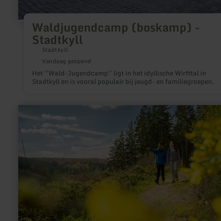
Waldjugendcamp (boskamp) -
Stadtkyll
Stadtkyll
Vandaag geopend
Het ''Wald-Jugendcamp'' ligt in het idyllische Wirfttal in
Stadtkyll en is vooral populair bij jeugd- en familiegroepen.
meer
informatie
over:
Klapperweg
–
die
Kraft
der
Vicht