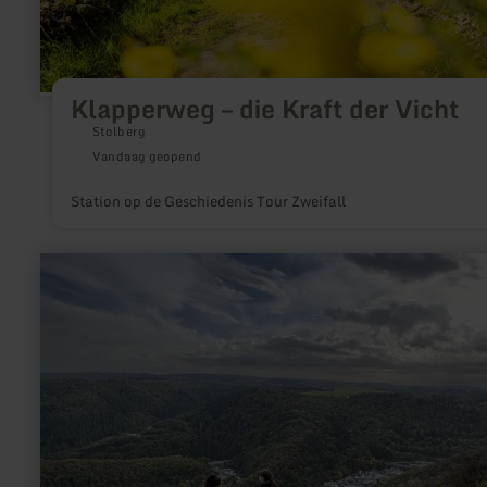
Klapperweg – die Kraft der Vicht
Stolberg
Vandaag geopend
Station op de Geschiedenis Tour Zweifall
meer
informatie
over:
Camperplaats
Bad
Bertrich