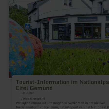
meer
informatie
over:
Tourist-
Information
im
Nationalpark
Eifel
Gemünd
Tourist-Information im Nationalpa
Eifel Gemünd
Schleiden
Vandaag geopend
We kijken ernaar uit u te mogen verwelkomen in het nieuwe
toeristeninformatiecentrum, het infopunt van het Nationaal 