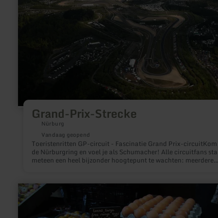
Grand-Prix-Strecke
Nürburg
Vandaag geopend
Toeristenritten GP-circuit - Fascinatie Grand Prix-circuitKom
de Nürburgring en voel je als Schumacher! Alle circuitfans sta
meteen een heel bijzonder hoogtepunt te wachten: meerdere
dagen per jaar is het Grand Prix-circuit ook voor
toeristenchauffeurs geopend.
meer
informatie
over:
Rothkopf
Eifel-