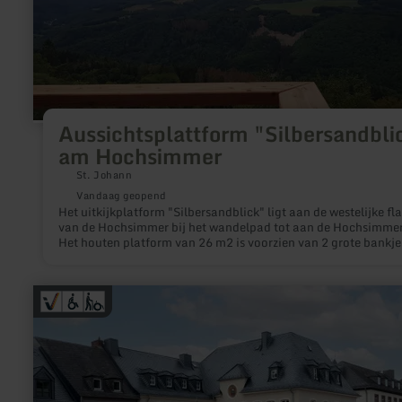
Aussichtsplattform "Silbersandbli
am Hochsimmer
St. Johann
Vandaag geopend
Het uitkijkplatform "Silbersandblick" ligt aan de westelijke fl
van de Hochsimmer bij het wandelpad tot aan de Hochsimme
Het houten platform van 26 m2 is voorzien van 2 grote bankjes
in de zomer van 2020 gemaakt door Josef Ackermann in
samenwerking met het bos en officieel overgedragen aan de l
gemeenschap van St. Johann. Het biedt een fantastisch uitzic
meer
de naamgevende put "Silbersand", het Nitztal, de omliggende
informatie
gemeenschappen tot aan de Nürburg en de Hohe Acht.
over:
Tourist-
Information
Prümer
Land