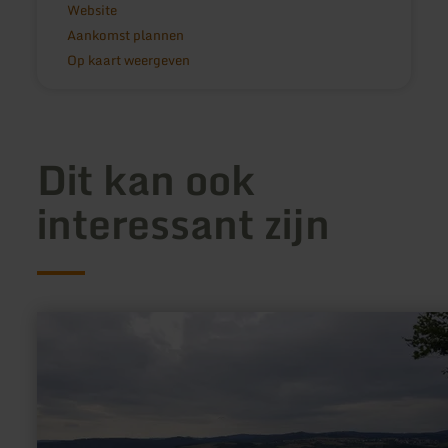
Website
Aankomst plannen
Op kaart weergeven
Dit kan ook
interessant zijn
meer
informatie
over:
Aussichtsplattform
"Silbersandblick"
am
Hochsimmer