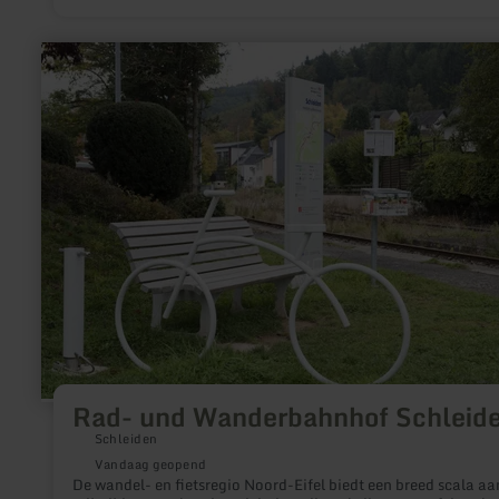
durende rondrit tonen wij u Monschau en rijden wij omhoog n
de burcht, waar u het panorama met blik op de stad in het dal
Hallerruïne geniet.
meer
informatie
over:
Rad-
und
Wanderbahnhof
Schleiden
Rad- und Wanderbahnhof Schleid
Schleiden
Vandaag geopend
De wandel- en fietsregio Noord-Eifel biedt een breed scala aa