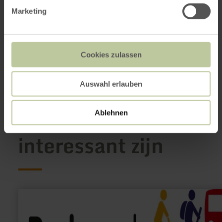
Marktplatz / Neustraße 2
Marketing
54516 Wittlich
0049 6571 146624
E-mail
Aankomst plannen
Cookies zulassen
Op kaart weergeven
Auswahl erlauben
Dit kan ook
Ablehnen
interessant zijn
meer
informatie
over:
Rad-