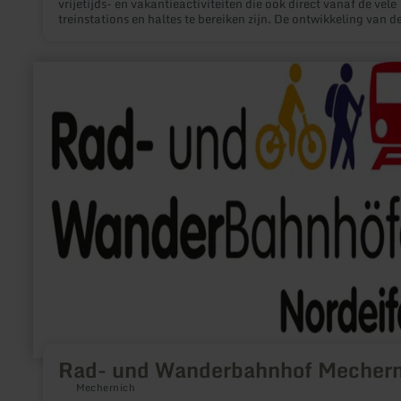
vrijetijds- en vakantieactiviteiten die ook direct vanaf de vele
treinstations en haltes te bereiken zijn. De ontwikkeling van d
treinstations tot fiets- en wandelstations zal de presentatie v
deze mogelijkheden verbeteren: Op het station krijgen bezoek
een overzicht van de fiets- en wandelmogelijkheden in de om
meer
en worden ze via gestandaardiseerde bewegwijzering naar de
informatie
bestaande fiets- en wandelpaden geleid.
over:
Rad-
und
Wanderbahnhof
Mechernich
Rad- und Wanderbahnhof Mechern
Mechernich