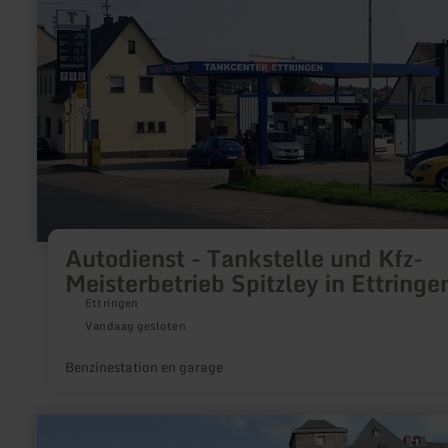
bestaande fiets- en wandelpaden geleid.
over:
Autodienst
-
Tankstelle
und
Kfz-
Meisterbetrieb
Spitzley
in
Ettringen
Autodienst - Tankstelle und Kfz-
Meisterbetrieb Spitzley in Ettringe
Ettringen
Vandaag gesloten
Benzinestation en garage
meer
informatie