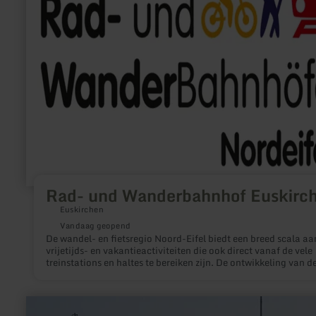
und
Wanderbahnhof
Euskirchen
Rad- und Wanderbahnhof Euskirc
Euskirchen
Vandaag geopend
De wandel- en fietsregio Noord-Eifel biedt een breed scala aa
vrijetijds- en vakantieactiviteiten die ook direct vanaf de vele
treinstations en haltes te bereiken zijn. De ontwikkeling van d
treinstations tot fiets- en wandelstations zal de presentatie v
deze mogelijkheden verbeteren: Op het station krijgen bezoek
een overzicht van de fiets- en wandelmogelijkheden in de om
meer
en worden ze via gestandaardiseerde bewegwijzering naar de
informatie