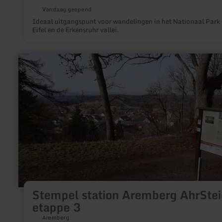
Vandaag geopend
Ideaal uitgangspunt voor wandelingen in het Nationaal Park
Eifel en de Erkensruhr vallei.
meer
informatie
over:
Stempel
station
Aremberg
AhrSteig
etappe
3
Stempel station Aremberg AhrStei
etappe 3
Aremberg