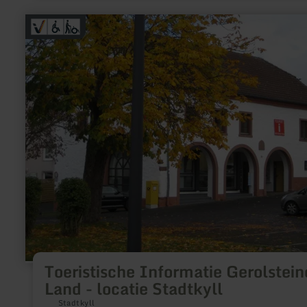
meer
informatie
over:
Toeristische
Informatie
Gerolsteiner
Land
-
locatie
Stadtkyll
Toeristische Informatie Gerolstein
Land - locatie Stadtkyll
Stadtkyll