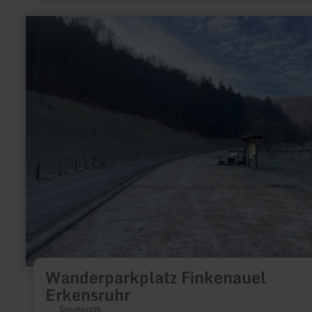
meer
informatie
over:
Wanderparkplatz
Finkenauel
Erkensruhr
Wanderparkplatz Finkenauel
Erkensruhr
Simmerath