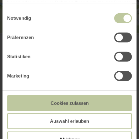
haben oder die sie im Rahmen Ihrer Nutzung der Dienste
gesammelt haben.
Einwilligungsauswahl
Notwendig
Camping Nimseck
Präferenzen
Zum Nimseck 3
54666 Irrel
(0049) 6525 314
Statistiken
E-mail
Aankomst plannen
Marketing
Op kaart weergeven
Cookies zulassen
Dit kan ook
interessant zijn
Auswahl erlauben