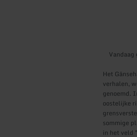
Vandaag 
Het Gänseha
verhalen, w
genoemd. In
oostelijke 
grensverste
sommige pla
in het veld