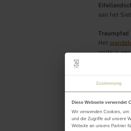
Eifellands
aan het Sie
Traumpfad 
Het
wandel
route is ee
wandeling b
Opmerking
Zustimmung
De exploita
veiligheids
Diese Webseite verwendet 
Door conden
Wir verwenden Cookies, um I
op de gladd
und die Zugriffe auf unsere 
Website an unsere Partner fü