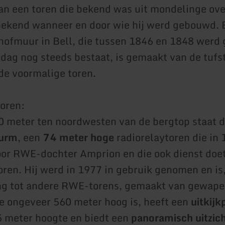
n een toren die bekend was uit mondelinge ove
 bekend wanneer en door wie hij werd gebouwd. 
hofmuur in Bell, die tussen 1846 en 1848 werd
dag nog steeds bestaat, is gemaakt van de tufs
de voormalige toren.
oren:
 meter ten noordwesten van de bergtop staat 
turm
, een
74 meter hoge
radiorelaytoren die in
r RWE-dochter Amprion en die ook dienst doet
oren. Hij werd in 1977 in gebruik genomen en is,
ng tot andere RWE-torens, gemaakt van gewape
ie ongeveer 560 meter hoog is, heeft een
uitkijk
 meter hoogte en biedt een
panoramisch uitzich