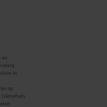
s en
eisberg
linie in
ten op
e Gänsehals
selen