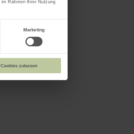
ie im Rahmen Ihrer Nutzung
Marketing
ein
gemaakt. De
t al lang
Cookies zulassen
euvels van