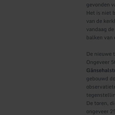
gevonden va
Het is niet
van de kerk
vandaag de 
balken van 
De nieuwe t
Ongeveer 50
Gänsehals
gebouwd doo
observatiet
tegenstelli
De toren, d
ongeveer 25