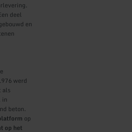
rlevering.
Een deel
 gebouwd en
tenen
de
 1976 werd
 als
 in
nd beton.
platform
op
t op het