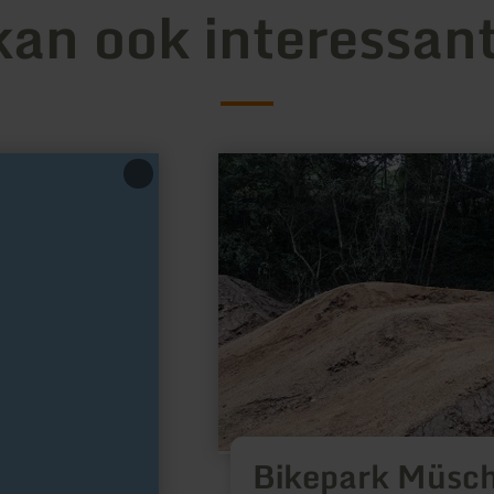
kan ook interessant
meer
informatie
over:
Bikepark
Müsch
Bikepark Müsc