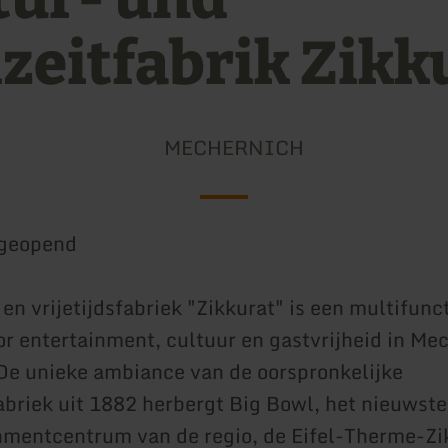
izeitfabrik Zikk
MECHERNICH
geopend
en vrijetijdsfabriek "Zikkurat" is een multifunc
r entertainment, cultuur en gastvrijheid in Me
De unieke ambiance van de oorspronkelijke
briek uit 1882 herbergt Big Bowl, het nieuwst
nmentcentrum van de regio, de Eifel-Therme-Zi