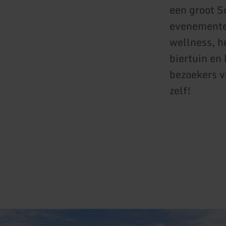
een groot S
evenementen
wellness, h
biertuin en
bezoekers v
zelf!