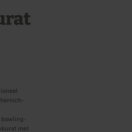
urat
tioneel
chernich-
e bowling-
kkurat met