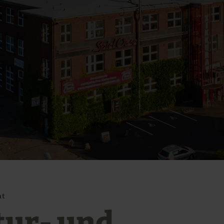
at
tur- und