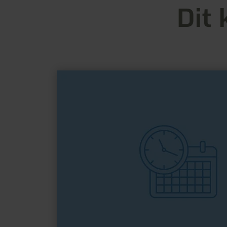
Dit 
meer
informatie
over:
TTC
Vernich
1949
e.V.