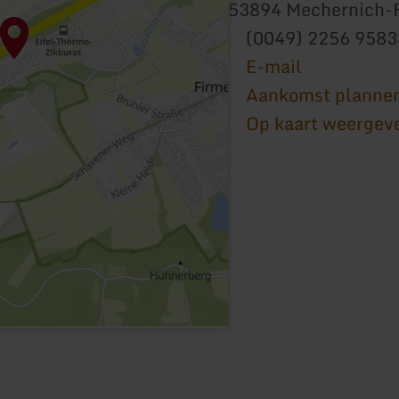
53894 Mechernich-
(0049) 2256 958
E-mail
Aankomst planne
Op kaart weergev