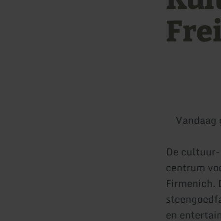
Fre
Vandaag 
De cultuur- 
centrum voo
Firmenich. 
steengoedfa
en entertai