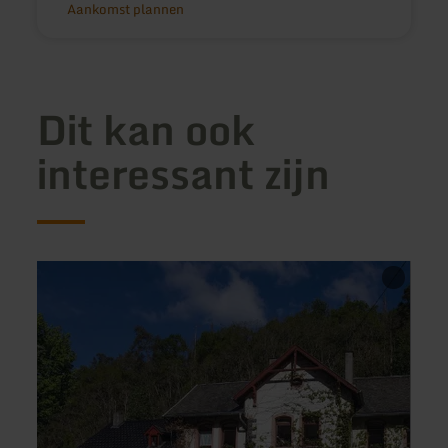
Aankomst plannen
Dit kan ook
interessant zijn
meer
meer
informatie
inform
over:
over:
Weinschänke-
Pizzer
Restaurant
Keba
Stellwerk
Haus
in
Bospo
Monreal