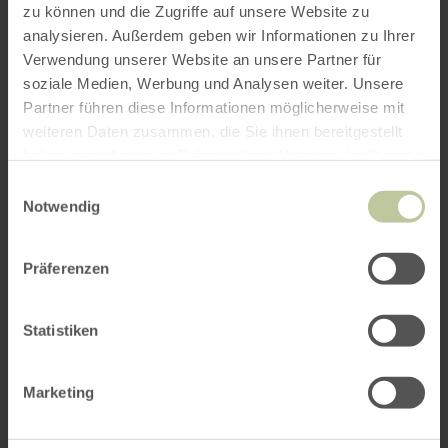
zu können und die Zugriffe auf unsere Website zu
Meer informatie
analysieren. Außerdem geben wir Informationen zu Ihrer
Verwendung unserer Website an unsere Partner für
soziale Medien, Werbung und Analysen weiter. Unsere
Partner führen diese Informationen möglicherweise mit
weiteren Daten zusammen, die Sie ihnen bereitgestellt
Openingstijden
haben oder die sie im Rahmen Ihrer Nutzung der Dienste
gesammelt haben.
Einwilligungsauswahl
Kenmerken / bijzonderheden
Notwendig
Categorieën
Präferenzen
Statistiken
Impressies
Marketing