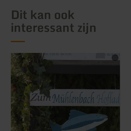
Dit kan ook
interessant zijn
meer
meer
informatie
inform
over:
over:
Mühlenbach
Bäcke
Hofladen
Dietz
Irrel