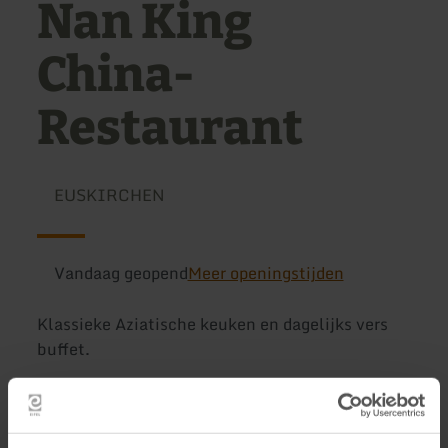
Nan King
China-
Restaurant
EUSKIRCHEN
Vandaag geopend
Meer openingstijden
Klassieke Aziatische keuken en dagelijks vers
buffet.
Meer informatie