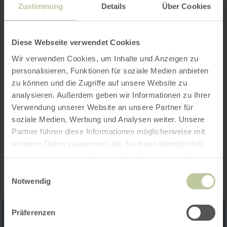
Zustimmung
Details
Über Cookies
Diese Webseite verwendet Cookies
Openingstijden
Wir verwenden Cookies, um Inhalte und Anzeigen zu
personalisieren, Funktionen für soziale Medien anbieten
Kenmerken / bijzonderheden
zu können und die Zugriffe auf unsere Website zu
analysieren. Außerdem geben wir Informationen zu Ihrer
Categorieën
Verwendung unserer Website an unsere Partner für
soziale Medien, Werbung und Analysen weiter. Unsere
Partner führen diese Informationen möglicherweise mit
Impressies
weiteren Daten zusammen, die Sie ihnen bereitgestellt
haben oder die sie im Rahmen Ihrer Nutzung der Dienste
gesammelt haben.
Einwilligungsauswahl
Notwendig
Präferenzen