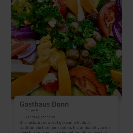
over:
over:
Gasthaus
Landg
Bonn
"Zum
Kreuz
Gasthaus Bonn
Zülpich
Vandaag geopend
C
Ons restaurant wordt gekenmerkt door
w
traditionele familierecepten, het ambacht van de
meesterslager en verse bereiding. We verwerken