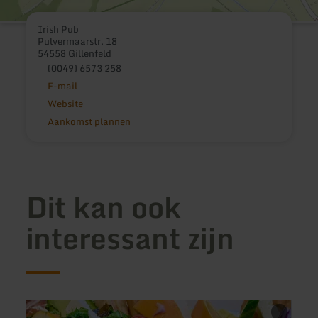
Irish Pub
Pulvermaarstr. 18
54558 Gillenfeld
(0049) 6573 258
E-mail
Website
Aankomst plannen
Dit kan ook
interessant zijn
meer
meer
informatie
inform