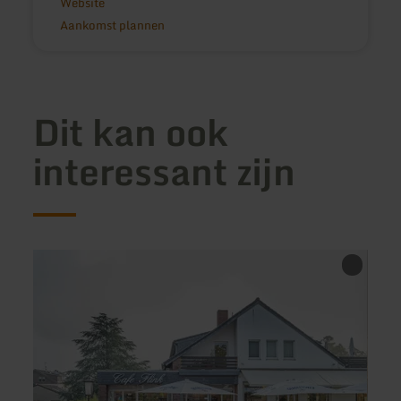
Website
Aankomst plannen
Dit kan ook
interessant zijn
meer
meer
informatie
inform
over:
over:
Café
Gerol
Flink
-
Mam
Maria