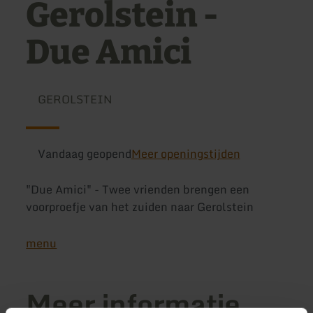
Gerolstein -
Due Amici
GEROLSTEIN
Vandaag geopend
Meer openingstijden
"Due Amici" - Twee vrienden brengen een
voorproefje van het zuiden naar Gerolstein
menu
Meer informatie