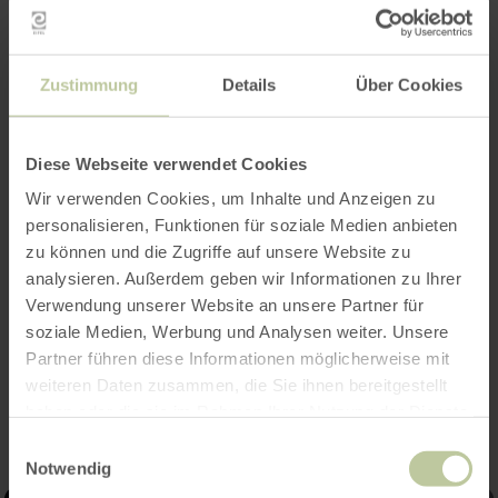
Zustimmung
Details
Über Cookies
Openingstijden
Kenmerken / bijzonderheden
Diese Webseite verwendet Cookies
Wir verwenden Cookies, um Inhalte und Anzeigen zu
Categorieën
personalisieren, Funktionen für soziale Medien anbieten
zu können und die Zugriffe auf unsere Website zu
Aantal zitplaatsen
analysieren. Außerdem geben wir Informationen zu Ihrer
Verwendung unserer Website an unsere Partner für
soziale Medien, Werbung und Analysen weiter. Unsere
Partner führen diese Informationen möglicherweise mit
Impressies
weiteren Daten zusammen, die Sie ihnen bereitgestellt
haben oder die sie im Rahmen Ihrer Nutzung der Dienste
gesammelt haben.
Einwilligungsauswahl
Notwendig