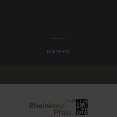
DE
EN
FR
NL
Rheinland-Pfalz Tourismus
NRW Tourismus