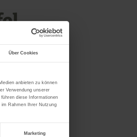
el
Über Cookies
de huidige
 Medien anbieten zu können
igebieden
hrer Verwendung unserer
 führen diese Informationen
ie im Rahmen Ihrer Nutzung
wij u
Marketing