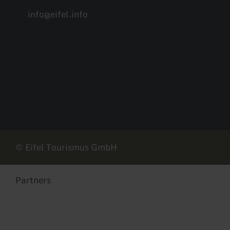
info@eifel.info
Facebook
Instagram
Pinterest
YouTube
© Eifel Tourismus GmbH
Partners