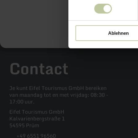
Actuele 
Ablehnen
Contact
Je kunt Eifel Tourismus GmbH bereiken
van maandag tot en met vrijdag: 08:30 -
17:00 uur.
Eifel Tourismus GmbH
Kalvarienbergstraße 1
54595 Prüm
+49 6551 96560