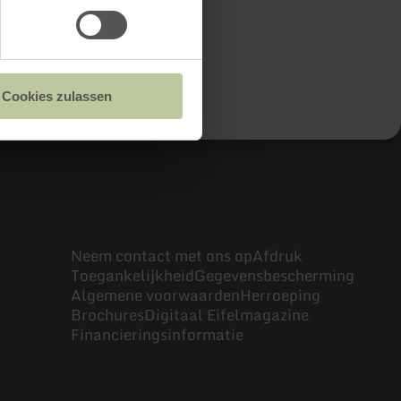
Cookies zulassen
Neem contact met ons op
Afdruk
Toegankelijkheid
Gegevensbescherming
Algemene voorwaarden
Herroeping
Brochures
Digitaal Eifelmagazine
Financieringsinformatie