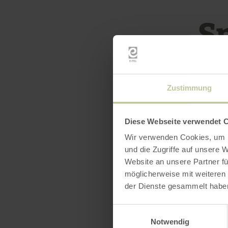
S
Zustimmung
Diese Webseite verwendet 
In het wint
Wir verwenden Cookies, um I
sneeuwhoogt
und die Zugriffe auf unsere 
van de Eifel
Website an unsere Partner fü
möglicherweise mit weiteren
der Dienste gesammelt habe
Zodra er in
hierover.
Einwilligungsauswahl
Notwendig