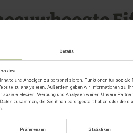
neeuwhoogte Eif
Waar ligt sneeuw in de Eifel?
Details
Cookies
ersportverslag informeert Eifel Tourismus over 
nhalte und Anzeigen zu personalisieren, Funktionen für soziale
e in de Eifel en de geopende skiliften in de sk
Website zu analysieren. Außerdem geben wir Informationen zu I
.
r soziale Medien, Werbung und Analysen weiter. Unsere Partner
 Daten zusammen, die Sie ihnen bereitgestellt haben oder die s
n.
 het seizoen 2025/2026 sneeuw valt, informeren 
Präferenzen
Statistiken