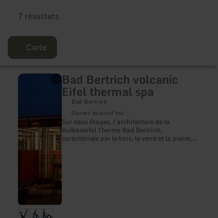
7 résultats
Carte
Bad Bertrich volcanic
en
savoir
Eifel thermal spa
plus
sur
Bad Bertrich
:
Ouvert aujourd'hui
Bad
Sur deux étages, l'architecture de la
Bertrich
Vulkaneifel Therme Bad Bertrich,
volcanic
caractérisée par le bois, le verre et la pierre,
Eifel
crée un monde d'expériences et de santé
thermal
dans une toute nouvelle dimension. La seule
spa
station thermale de Glauber en Allemagne,
avec ses 32°C, offre un espace de détente et
de plaisir pour le bain.