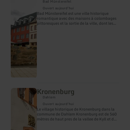
sur
Bad Münstereifel
:
Ouvert aujourd'hui
City-
Bad Münstereifel est une ville historique
Outlet
romantique avec des maisons à colombages
et
pittoresques et la sortie de la ville, dont les
Bad
jolies boutiques vous invitent à faire du
Münstereifel
shopping (City-Outllet) et les nombreux cafés
historique
et restaurants accueillants. Le centre
historique de la ville est entièrement classé et
est entouré d'une enceinte médiévale très
bien conservée. L'Erft traverse Bad
Münstereifel, ce qui le rend encore plus
pittoresque. Tout autour se trouvent les
vastes collines boisées du parc naturel Hohes
Venn - Eifel.
Kronenburg
en
savoir
Dahlem
plus
sur
Ouvert aujourd'hui
:
Le village historique de Kronenburg dans la
Kronenburg
commune de Dahlem Kronenburg est de 560
mètres de haut pres de la vallee de Kyll et du
lac de Kronenburg. Le château a été
mentionné dans un document en 1277.