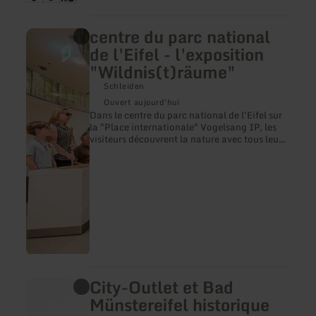
centre du parc national
en
savoir
de l'Eifel - l'exposition
plus
"Wildnis(t)räume"
sur
:
Schleiden
centre
du
Ouvert aujourd'hui
parc
Dans le centre du parc national de l'Eifel sur
national
la "Place internationale" Vogelsang IP, les
de
visiteurs découvrent la nature avec tous leurs
l'Eifel
sens. A l'intérieur comme à l'extérieur.
-
Entouré de denses forêts mixtes de feuillus, le
l'exposition
centre d'accueil moderne situé au-dessus du
"Wildnis(t)räume"
lac d'Urft abrite l'exposition
"Wildnis(t)räume" - une expérience de la
nature sans obstacles et interactive pour les
personnes de tous âges. Le centre du parc
national de l'Eifel est ouvert toute l'année.
City-Outlet et Bad
en
savoir
Münstereifel historique
plus