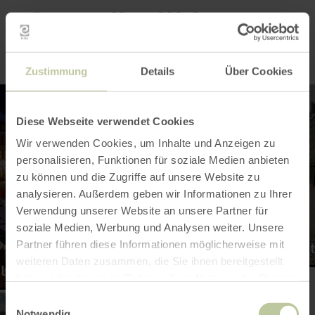
trouveront leur bonheur sur le sentier de
Conseils d'hiver
randonnée Monrealer Ritterschlag et seront
récompensés par des vues magnifiques sur
les passages parfois escarpés.
Zustimmung
Details
Über Cookies
en
savoir
plus
Diese Webseite verwendet Cookies
sur
:
Wir verwenden Cookies, um Inhalte und Anzeigen zu
Châteaux
forts
personalisieren, Funktionen für soziale Medien anbieten
et
zu können und die Zugriffe auf unsere Website zu
châteaux
analysieren. Außerdem geben wir Informationen zu Ihrer
Verwendung unserer Website an unsere Partner für
soziale Medien, Werbung und Analysen weiter. Unsere
Châteaux forts et châ
Partner führen diese Informationen möglicherweise mit
weiteren Daten zusammen, die Sie ihnen bereitgestellt
l
haben oder die sie im Rahmen Ihrer Nutzung der Dienste
gesammelt haben.
Einwilligungsauswahl
Notwendig