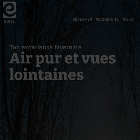
Retour
Aller au contenu principal
Aller à la recherche
Aller à la navigation principa
Aller au pied de page
à
la
page
RÉSERVER
RECHERCHE
MENU
d'accueil
Ton expérience hivernale
Air pur et vues
lointaines