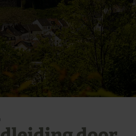
g
dleiding door