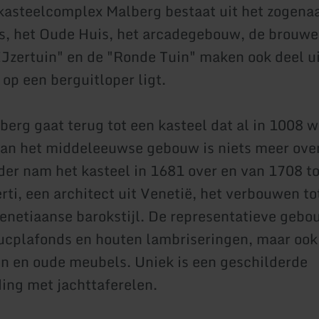
kasteelcomplex Malberg bestaat uit het zogen
, het Oude Huis, het arcadegebouw, de brouwer
IJzertuin" en de "Ronde Tuin" maken ook deel ui
 op een berguitloper ligt.
berg gaat terug tot een kasteel dat al in 1008 
an het middeleeuwse gebouw is niets meer ove
der nam het kasteel in 1681 over en van 1708 to
rti, een architect uit Venetië, het verbouwen to
Venetiaanse barokstijl. De representatieve geb
ucplafonds en houten lambriseringen, maar ook
n en oude meubels. Uniek is een geschilderde
ng met jachttaferelen.