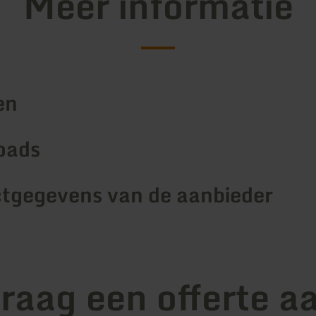
Meer informatie
en
oads
tgegevens van de aanbieder
raag een offerte a