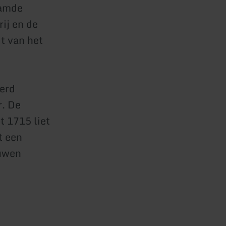
aamde
ij en de
t van het
werd
r. De
t 1715 liet
t een
ouwen