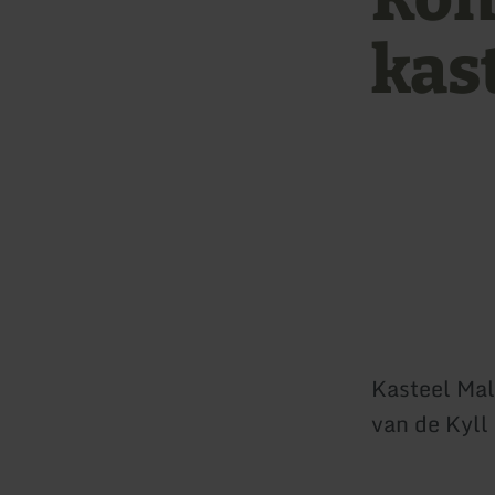
kas
Kasteel Malb
van de Kyll