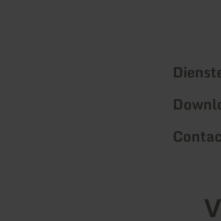
Dienst
Downl
Contac
V