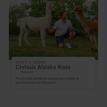
:
:
Chrissis
Entde
Alpaka
Sie
Kiste
die
faszi
Höhe
der
Deuts
Vulka
OFFRE À LA JOURNÉE
Chrissis Alpaka Kiste
Messerich
Randonnée guidée en alpaga pour petits et
grands autour de Messerich
L
e