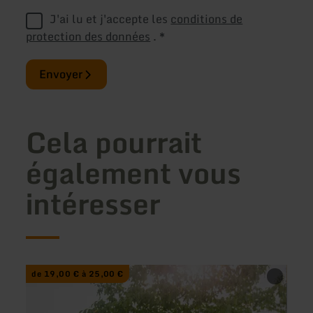
J'ai lu et j'accepte les
conditions de
protection des données
.
*
Envoyer
Cela pourrait
également vous
intéresser
en
en
de 19,00 € à 25,00 €
à pa
savoir
savoir
plus
plus
sur
sur