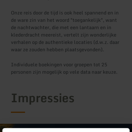
Onze reis door de tijd is ook heel spannend en in
de ware zin van het woord "toegankelijk", want
de nachtwachter, die met een lantaarn en in
klederdracht meereist, vertelt zijn wonderlijke
verhalen op de authentieke locaties (d.w.z. daar
waar ze zouden hebben plaatsgevonden).
Individuele boekingen voor groepen tot 25
personen zijn mogelijk op vele data naar keuze.
Impressies