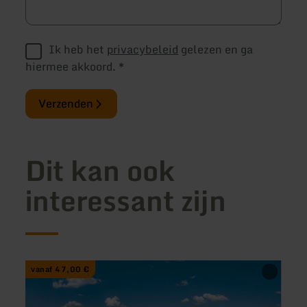
Ik heb het
privacybeleid
gelezen en ga
hiermee akkoord.
*
Verzenden
Dit kan ook
interessant zijn
meer
meer
vanaf 47,00 €
65,0
informatie
inform
over:
over:
Nostalgische
Rureif