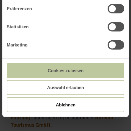
Meer informatie
Präferenzen
Statistiken
Contactgegevens van de aanbieder
Marketing
Vraag een offerte
Cookies zulassen
aan
Auswahl erlauben
Ablehnen
Hier kunt u de aanbieding
"Nachtwächter-
Führung"
aanvragen bij de aanbieder
Rureifel
Tourismus GmbH
.