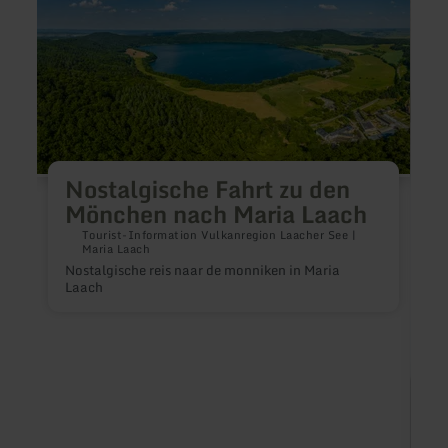
Fahrt
Schle
zu
Fernsi
den
-
Mönchen
Dorfi
nach
-
Maria
Natur
Laach
Nostalgische Fahrt zu den
Mönchen nach Maria Laach
Tourist-Information Vulkanregion Laacher See |
Maria Laach
Nostalgische reis naar de monniken in Maria
Laach