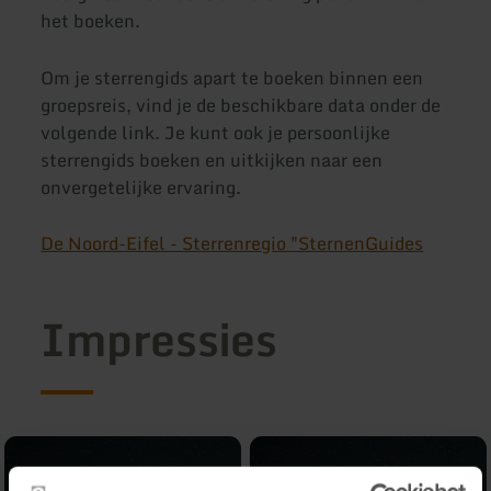
het boeken.
Om je sterrengids apart te boeken binnen een
groepsreis, vind je de beschikbare data onder de
volgende link. Je kunt ook je persoonlijke
sterrengids boeken en uitkijken naar een
onvergetelijke ervaring.
De Noord-Eifel - Sterrenregio "SternenGuides
Impressies