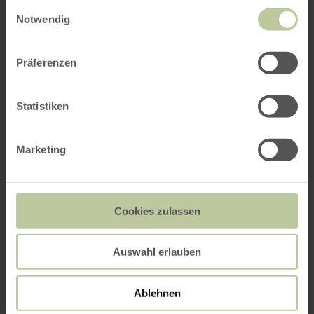
gesammelt haben.
Einwilligungsauswahl
Notwendig
Plus
d'informations
Präferenzen
Statistiken
Prix
Marketing
Dates
Cookies zulassen
Contact du prestataire
Auswahl erlauben
Ablehnen