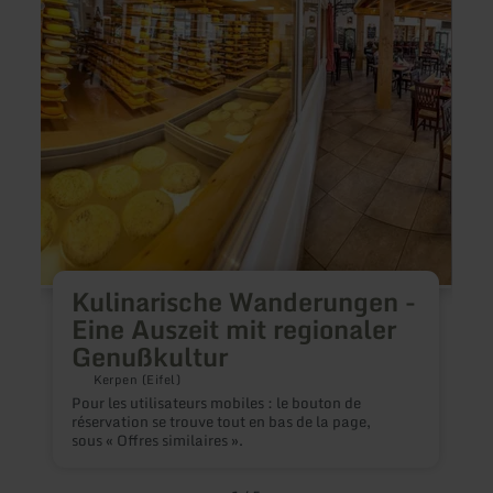
:
:
Kulinarische
Facke
Wanderungen
und
-
Tasch
Eine
Röme
Auszeit
Meuri
mit
regionaler
Genußkultur
Kulinarische Wanderungen -
Eine Auszeit mit regionaler
Genußkultur
Kerpen (Eifel)
Pour les utilisateurs mobiles : le bouton de
À
réservation se trouve tout en bas de la page,
t
sous « Offres similaires ».
M
p
e