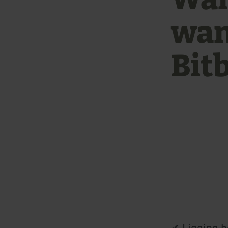
wan
Bit
✔ Ligging h