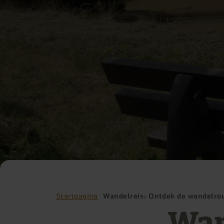
Startpagina
Wandelreis: Ontdek de wandelrou
Wan