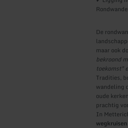
Rondwandel
De rondwand
landschapp
maar ook do
bekroond me
toekomst" 
Tradities, 
wandeling d
oude kerken
prachtig vo
In Metteric
wegkruisen