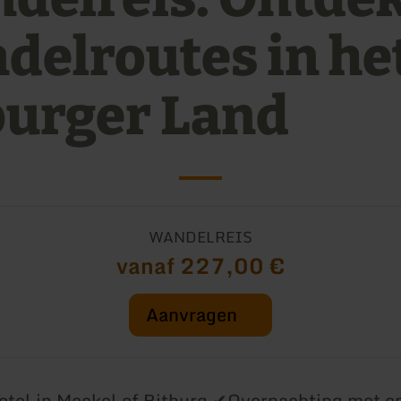
delroutes in he
burger Land
WANDELREIS
vanaf 227,00 €
Aanvragen
otel in Meckel of Bitburg ✔Overnachting met on