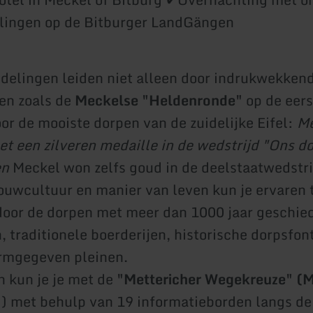
ingen op de Bitburger LandGängen
elingen leiden niet alleen door indrukwekken
en zoals de
Meckelse "Heldenronde"
op de eers
or de mooiste dorpen van de zuidelijke Eifel:
Me
t een zilveren medaille in de wedstrijd "Ons do
en
Meckel won zelfs goud in de deelstaatwedstri
bouwcultuur en manier van leven kun je ervaren 
oor de dorpen met meer dan 1000 jaar geschied
, traditionele boerderijen, historische dorpsfon
rmgegeven pleinen.
h kun je je met de
"Mettericher Wegekreuze" (M
) met behulp van 19 informatieborden langs de