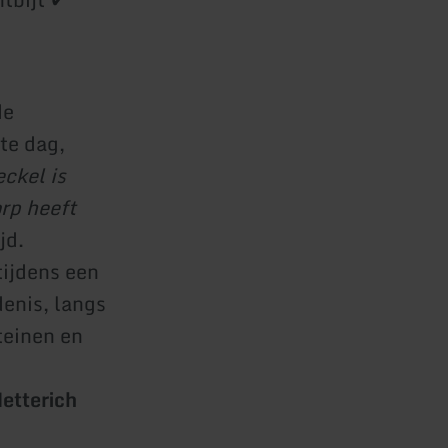
de
te dag,
ckel is
rp heeft
jd.
tijdens een
enis, langs
teinen en
etterich