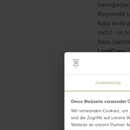
bewegwijzer
Regionale le
koop in de 
tocht - in t
Deze laatst
LandGang "
van een pra
en het
Bitb
afsluiten, 
Zustimmung
waterfiets o
naburige ge
Diese Webseite verwendet 
wandeltocht
Wir verwenden Cookies, um I
verrassingen
und die Zugriffe auf unsere 
nagedachten
Website an unsere Partner fü