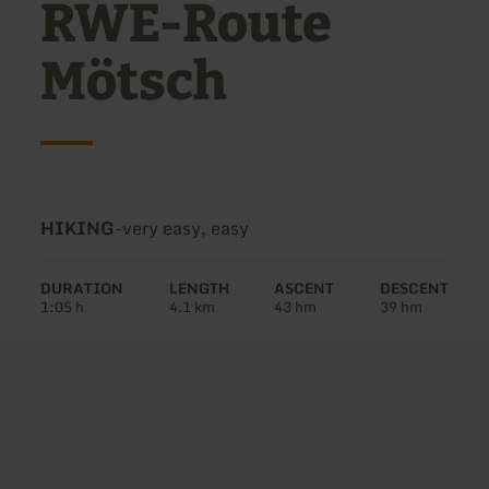
RWE-Route
Mötsch
Type
Difficulty:
HIKING
-
very easy, easy
of
tour:
DURATION
LENGTH
ASCENT
DESCENT
1:05 h
4.1 km
43 hm
39 hm