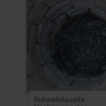
about:
Schwefelquelle
Heckenmünster
Schwefelquelle