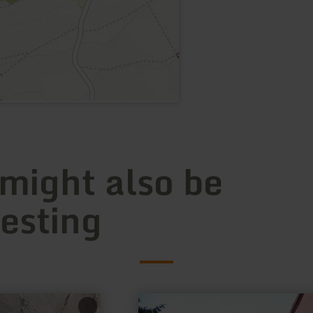
 might also be
resting
learn
more