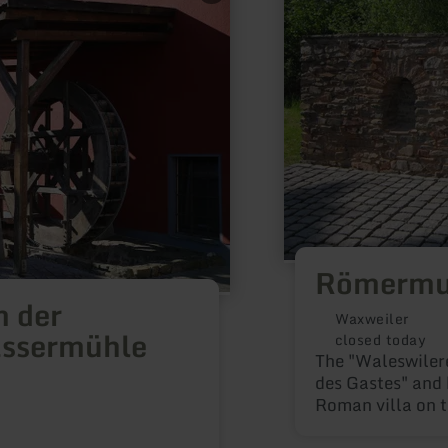
about:
Römermuseum
Waleswilere
Römermu
 der
Waxweiler
assermühle
closed today
The "Waleswilere
des Gastes" and
Roman villa on 
loans and gifts f