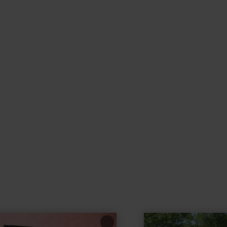
learn
more