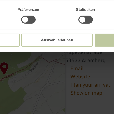
Präferenzen
Statistiken
Auswahl erlauben
Schutzengelkapelle
Kapellenstraße
53533 Aremberg
Email
Website
Plan your arrival
Show on map