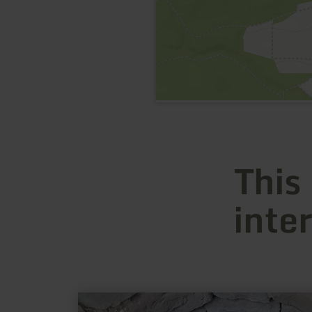
This
inte
learn
more