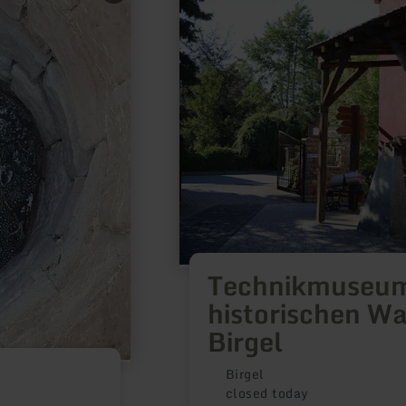
about:
Technikmuseum
der
historischen
Wassermühle
Birgel
Technikmuseum
historischen W
Birgel
Birgel
closed today