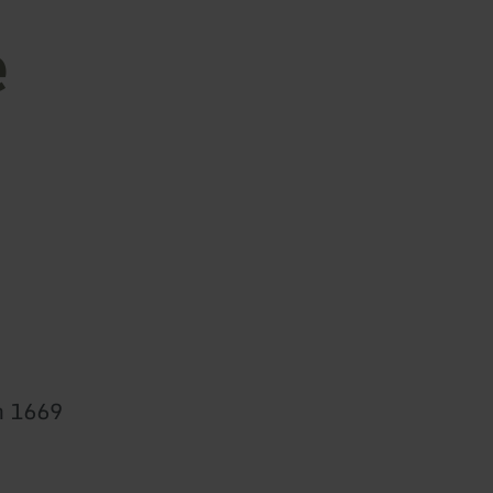
e
in 1669