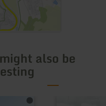
 might also be
resting
learn
more
about: