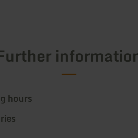
Further informatio
g hours
ries