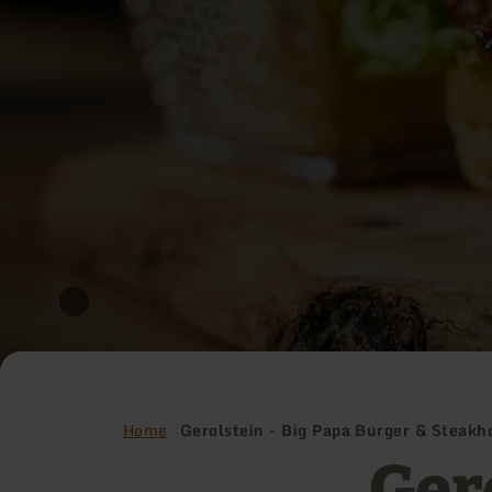
Home
Gerolstein - Big Papa Burger & Steakh
Ger