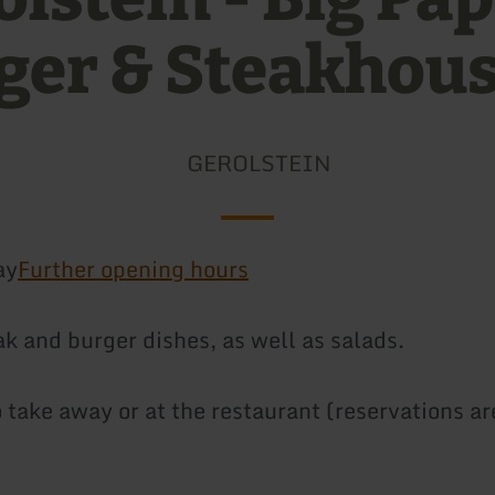
ger & Steakhou
GEROLSTEIN
ay
Further opening hours
ak and burger dishes, as well as salads.
 take away or at the restaurant (reservations ar