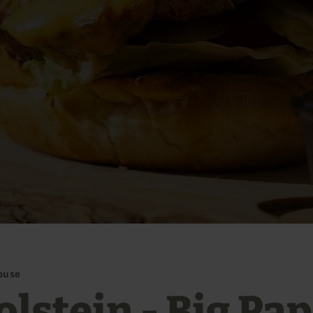
ouse
olstein - Big Pa