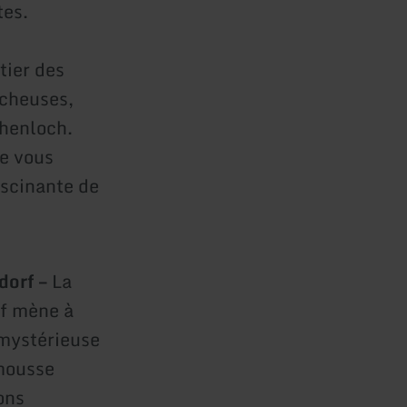
tes.
tier des
ocheuses,
chenloch.
se vous
ascinante de
ndorf –
La
rf mène à
 mystérieuse
 mousse
ons