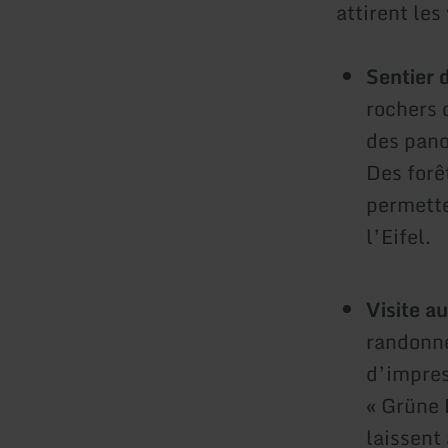
attirent les
Sentier 
rochers 
des pano
Des forê
permette
l’Eifel.
Visite a
randonné
d’impres
« Grüne 
laissent