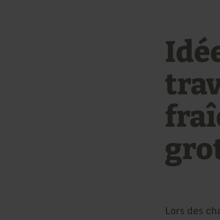
Idé
tra
fraî
gro
Lors des cha