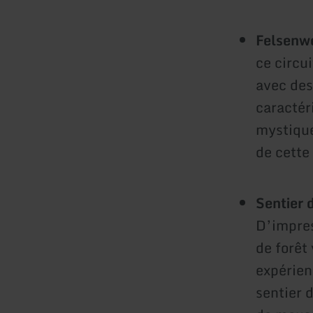
Felsenwe
ce circu
avec des
caractér
mystique
de cette
Sentier 
D’impres
de forêt
expérien
sentier 