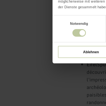
möglicherweise mit weiteren
der Dienste gesammelt habe
Étape 15
rocheux 
Einwilligungsauswahl
avec ses
Notwendig
expérien
vestiges
rendent 
Ablehnen
EifelSpu
découvri
l'impres
archéolo
paisible
randonné