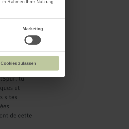
ie im Rahmen Ihrer Nutzung
aysages
tzerbach,
 des
Marketing
e. Les
de Trèves
Cookies zulassen
elSpur, tu
iques et
s sites
lées
ont de cette