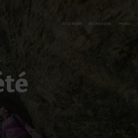
pal
incipale
RÉSERVER
RECHERCHE
MENU
s
été