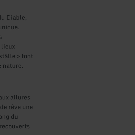
du Diable,
unique,
s
 lieux
tälle » font
 nature.
aux allures
 de rêve une
long du
 recouverts