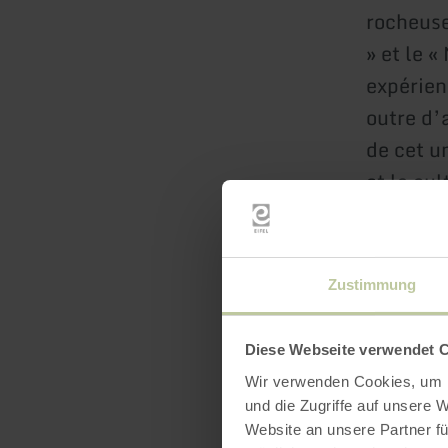
rocheuses
» et le 
expérien
outre d’
de cet un
et la cu
Parcours
sauvages
Zustimmung
Klidinger
parcours
Diese Webseite verwendet 
paysages
Wir verwenden Cookies, um I
und die Zugriffe auf unsere 
parcouri
Website an unsere Partner fü