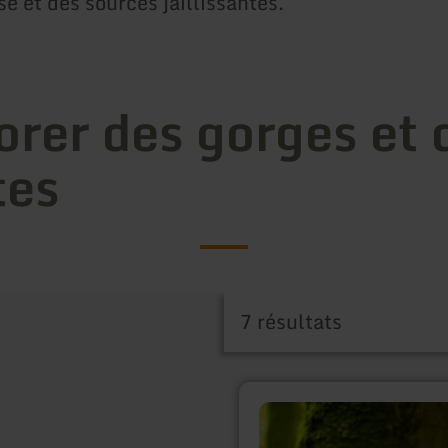
e et des sources jaillissantes.
orer des gorges et 
tes
7 résultats
en
savoir
plus