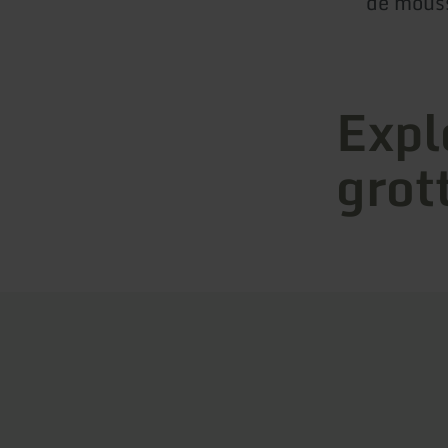
de mouss
Expl
grot