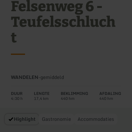
Felsenweg 6 -
Teufelsschluch
t
Soort
Moeilijkheidsgraad:
WANDELEN
-
gemiddeld
tour:
DUUR
LENGTE
BEKLIMMING
AFDALING
4:30 h
17,4 km
440 hm
440 hm
Highlight
Gastronomie
Accommodaties