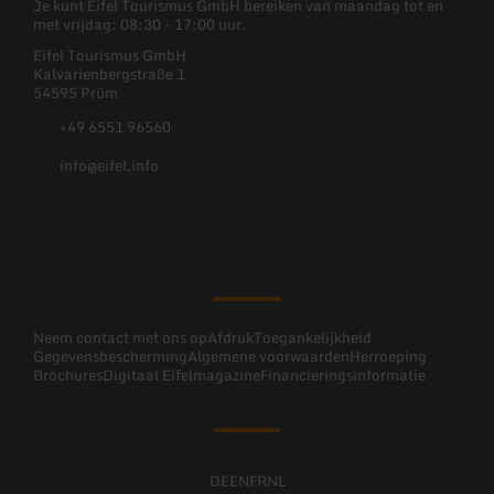
Je kunt Eifel Tourismus GmbH bereiken van maandag tot en
met vrijdag: 08:30 - 17:00 uur.
Eifel Tourismus GmbH
Kalvarienbergstraße 1
54595 Prüm
+49 6551 96560
info@eifel.info
Facebook
Instagram
Pinterest
YouTube
Neem contact met ons op
Afdruk
Toegankelijkheid
Gegevensbescherming
Algemene voorwaarden
Herroeping
Brochures
Digitaal Eifelmagazine
Financieringsinformatie
DE
EN
FR
NL