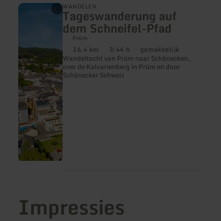
meer
WANDELEN
Tageswanderung auf
informatie
over:
dem Schneifel-Pfad
Tageswanderung
auf
Prüm
dem
16,4 km
3:44 h
gemakkelijk
Afstand:
Duur:
Moeilijkheidsgraad:
Schneifel-
Wandeltocht van Prüm naar Schönecken,
Pfad
over de Kalvarienberg in Prüm en door
Schönecker Schweiz
Impressies