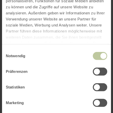
personalisieren, Funktionen für soziale Medien anbieten
zu können und die Zugriffe auf unsere Website zu
analysieren. Außerdem geben wir Informationen zu Ihrer
Verwendung unserer Website an unsere Partner für
soziale Medien, Werbung und Analysen weiter. Unsere
Partner führen diese Informationen möglicherweise mit
weiteren Daten zusammen, die Sie ihnen bereitgestellt
haben oder die sie im Rahmen Ihrer Nutzung der Dienste
gesammelt haben.
meer
WANDELEN
Einwilligungsauswahl
Lieserpfad Etappe 3
informatie
Notwendig
over:
Manderscheid
Lieserpfad
23,2 km
7:00 h
moeilijk
Etappe
Afstand:
Duur:
Moeilijkheidsgraad:
De wandeling van de 3e etappe van de
3
Präferenzen
Lieserpfad leidt van Manderscheid naar
Wittlich door het Lieserdal.
Statistiken
Marketing