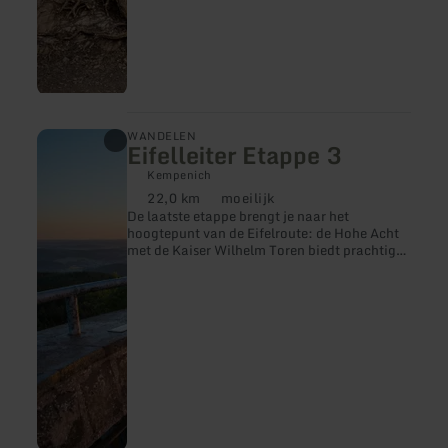
meer
WANDELEN
Eifelleiter Etappe 3
informatie
over:
Kempenich
Eifelleiter
22,0 km
moeilijk
Etappe
Afstand:
Moeilijkheidsgraad:
De laatste etappe brengt je naar het
3
hoogtepunt van de Eifelroute: de Hohe Acht
met de Kaiser Wilhelm Toren biedt prachtige
uitzichten te midden van bos- en
weidelandschappen.