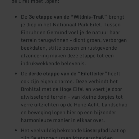
de Eifel moet lopen:
De
3e etappe van de “Wildnis-Trail”
brengt
je diep in het Nationaal Park Eifel. Tussen
Einruhr en Gemünd voel je de natuur haar
terrein terugwinnen - dicht groen, verborgen
beekdalen, stille bossen en rustgevende
afzondering maken deze etappe tot een
indrukwekkende belevenis.
De
derde etappe van de “Eifelleiter”
heeft
ook zijn eigen charme. Deze verbindt het
Brohltal met de Hoge Eifel en voert je door
afwisselend terrein - van kleine dorpjes tot
verre uitzichten op de Hohe Acht. Landschap
en beweging lopen hier op een bijzonder
harmonieuze manier in elkaar over.
Het veelvuldig bekroonde
Lieserpfad
laat op
zijn 3e etappe tussen Manderscheid en