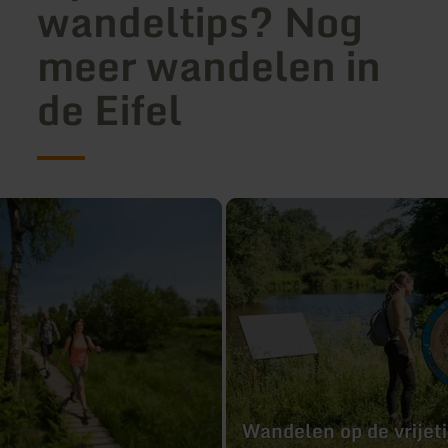
wandeltips? Nog
meer wandelen in
de Eifel
meer
informatie
over:
Wandelen
op
de
vrijetijdspaden
Wandelen op de vrijet