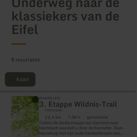
Onderweg naar de
klassiekers van de
Eifel
8 resultaten
Kaart
meer
WANDELEN
3. Etappe Wildnis-Trail
informatie
over:
Schleiden
3.
22,4 km
7:00 h
gemiddeld
Etappe
Afstand:
Duur:
Moeilijkheidsgraad:
Tijdens de derde etappe van Gemünd naar
Wildnis-
Heimbach wandelt u door de Kermeter. Deze
Trail
heuvelrug met zijn oude beukenbossen was