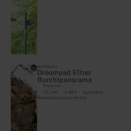
de doorslaggevende reden voor de
aanwijzing van het Nationaal Park.
meer
WANDELEN
Droompad Eltzer
informatie
over:
Burchtpanorama
Droompad
Eltzer
Wierschem
Burchtpanorama
12,7 km
4:00 h
gemiddeld
Afstand:
Duur:
Moeilijkheidsgraad:
Wandeling naar burcht Eltz