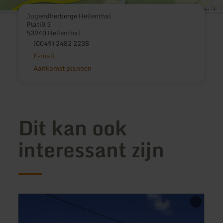
Jugendherberge Hellenthal
Platiß 3
53940 Hellenthal
(0049) 2482 2238
E-mail
Aankomst plannen
Dit kan ook
interessant zijn
meer
meer
informatie
inform
over:
over:
Gästezimmer
Dorin