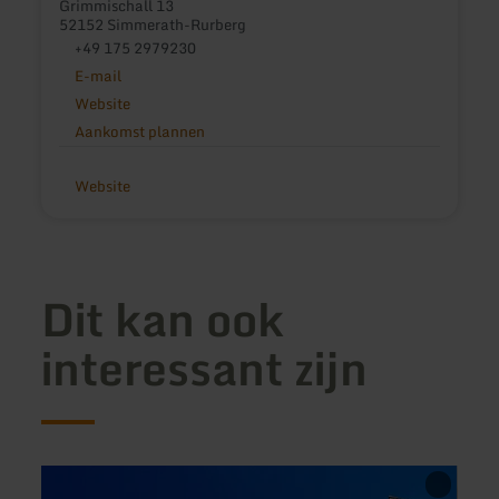
Grimmischall 13
52152 Simmerath-Rurberg
+49 175 2979230
E-mail
Website
Aankomst plannen
Website
Dit kan ook
interessant zijn
meer
meer
informatie
inform