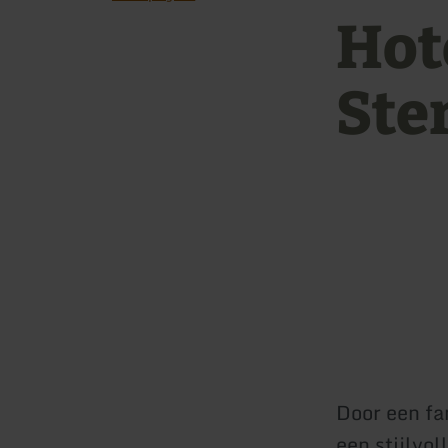
Hot
Ste
Door een fa
een stijlvol