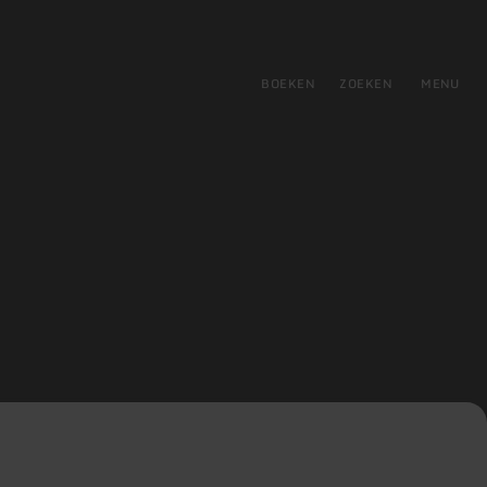
tie
BOEKEN
ZOEKEN
MENU