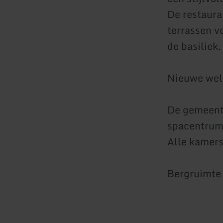
De restaura
terrassen v
de basiliek.
Nieuwe well
De gemeente
spacentrum,
Alle kamers
Bergruimte 