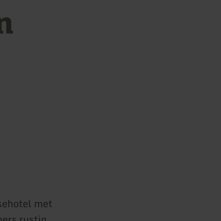
n
sehotel met
mers rustig.