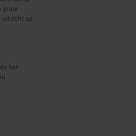
e grote
 uitzicht op
als het
ij.