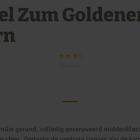
el Zum Goldene
rn
S
milie gerund, volledig gerenoveerd middenklas
le sfeer. Ondanks de centrale ligging zijn de ka