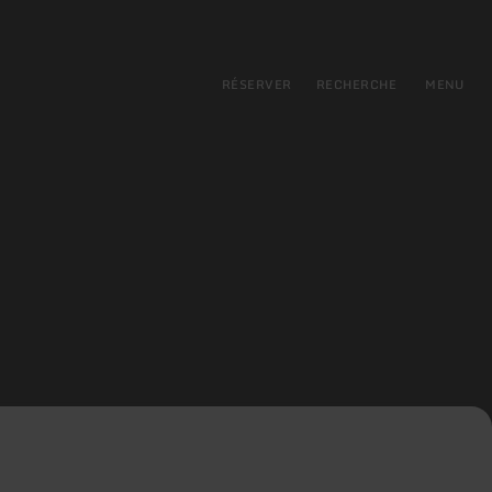
pal
incipale
RÉSERVER
RECHERCHE
MENU