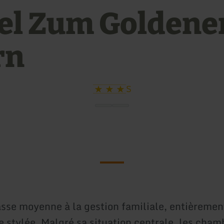
el Zum Goldene
rn
S
asse moyenne à la gestion familiale, entièremen
e stylée. Malgré sa situation centrale, les cham