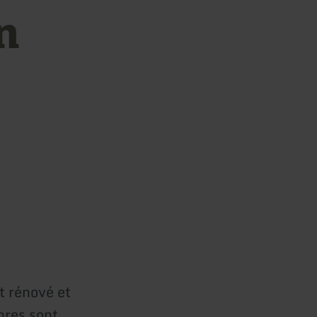
n
t rénové et
bres sont