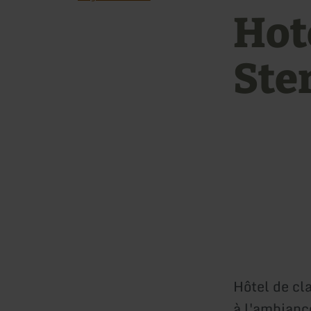
Hot
Ste
Hôtel de cl
à l'ambianc